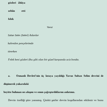
gözleri âhûya
zebûn etti
felek
Yavuz
Aslanlar
Sultan Selim (Selimî)
kahreden pençelerimde
titrerken
Felek beni gözleri âhu gibi olan bir güzel karşısında aciz bıraktı.
a.
Osmanlı Devleti’nin üç kıtaya yayıldığı Yavuz Sultan Selim devrini de
düşünerek yukarıdaki
beyitte bulunan ses akışını ve onun çağrıştırdıklarını anlatınız.
Devrin özelliği şiire yansımış. Çünkü şairler devrin koşullarından etkilenir ve bunu