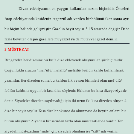
Divan edebiyatının en yaygın kullanılan nazım biçimidir. Önceleri
Arap edebiyatında kasidenin tegazzül adı verilen bir bölümü iken sonra ayrı
bir biçim halinde gelişmiştir. Gazelin beyit sayısı 5-15 arasında değişir. Daha
fazla beyitten olaşan gazellere müyezzel ya da mutavvel gazel denilir.
2-MÜSTEZAT
Bir gazelin her dizesine bir kıt’a dize ekleyerek oluşturulan şiir biçimidir.
Çoğunlukla aruzun “mef’ûlü/ mefâîlü/ mefâîlü/ feûlün kalıbı kullanılarak
yazılırlar. Her dizeden sonra bu kalıbın ilk ve son birimleri olan mef’ûlü/
feûlün kalıbına uygun bir kısa dize söylenir. Eklenen bu kısa dizeye
ziyade
denir. Ziyadeler dizeden sayılmadığı için iki uzun iki kısa dizeden oluşan 4
dize bir beyit sayılır. Kısa dizeler okunsa da okunmasa da beytin anlamı bir
bütün oluşturur. Ziyadesi bir satırdan fazla olan müstezatlar da vardır. Tez
ziyadeli müstezatlara “sade” çift ziyadeli olanlara ise “çift” adı verilir.