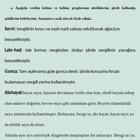
a. Aşağıda verilen kelime ve kelime gruplarının niteliklerini, şiirde kullanılış
şekillerini belirleyiniz. Sonuçları yazılı olarak ifade ediniz.
Servi:
Sevgilinin boyu ve nazlı nazlı salınışı selvi(kavak ağacı)ye
benzetilmiştir.
Lale-had:
lale kırmızı renginden dolayı şiirde sevgilinin yanağına
benzetilmiştir.
Gonca:
Tam açılmamış güle gonca denir. Şiirde konuşma fırsatı
bulamayan sevgili yerine kullanılmıştır.
hayat suyu, hayatın devamına vesile olan kan, ebedî hayata sebep
Abıhayat:
olan mânevi değerler, kevser suyu gibi anlamlara gelir. Beyitte ölümsüzlük
suyu anlamında kullanılmıştır. Abıhayata; bengi su, abı hayat, hayat suyu ya
da dirilik suyu da denir.
Aslında ayrı ayrı mitolojik dizgelerde karşılaşılan bir anlayıştır. Bengi su’ya,