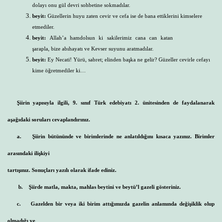
dolayı onu gül devri sohbetine sokmadılar.
beyit:
Güzellerin huyu zaten cevir ve cefa ise de bana ettiklerini kimselere
etmediler.
beyit:
Allah’a hamdolsun ki sakilerimiz cana can katan
şarapla, bize abıhayatı ve Kevser suyunu aratmadılar.
beyit:
Ey Necati! Yürü, sabret; elinden başka ne gelir? Güzeller cevirle cefayı
kime öğretmediler ki…
Şiirin yapısıyla ilgili, 9. sınıf Türk edebiyatı 2. ünitesinden de faydalanarak
aşağıdaki soruları cevaplandırınız.
a.
Şiirin bütününde ve birimlerinde ne anlatıldığını kısaca yazınız. Birimler
arasındaki ilişkiyi
tartışınız. Sonuçları yazılı olarak ifade ediniz.
b.
Şiirde matla, makta, mahlas beytini ve beytü’l gazeli gösteriniz.
c.
Gazelden bir veya iki birim attığımızda gazelin anlamında değişiklik olup
olmadığı ve