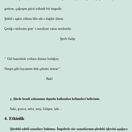
getiren, çağrışım gücü yüksek bir imgedir.
Şehîd-i aşkın oldum lâle-zâr-ı dağdır sînem
Çerâğ-ı türbetim şem’-i mezârım varsa sendendir.
Şeyh Galip
‘‘ Gül hasretinle yollara dutsun kulağını
Nergis gibi kıyamete dek çeksün intizar’’
Bakî
ç. Şiirde kendi anlamının dışında kullanılan kelimeleri belirtiniz.
Saki, gonca, selvi, mey, Gülşen, lale…
4. Etkinlik
Şiirdeki edebî sanatları bulunuz. İmgelerle söz sanatlarının şiirdeki işlevini aşağıya