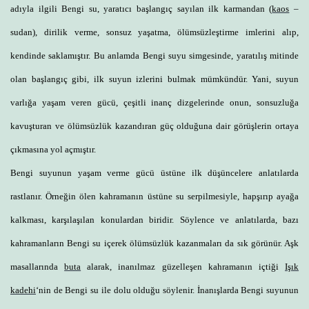
adıyla ilgili Bengi su, yaratıcı başlangıç sayılan ilk karmandan (
kaos
–
sudan), dirilik verme, sonsuz yaşatma, ölümsüzleştirme imlerini alıp,
kendinde saklamıştır. Bu anlamda Bengi suyu simgesinde, yaratılış mitinde
olan başlangıç gibi, ilk suyun izlerini bulmak mümkündür. Yani, suyun
varlığa yaşam veren gücü, çeşitli inanç dizgelerinde onun, sonsuzluğa
kavuşturan ve ölümsüzlük kazandıran güç olduğuna dair görüşlerin ortaya
çıkmasına yol açmıştır.
Bengi suyunun yaşam verme gücü üstüne ilk düşüncelere anlatılarda
rastlanır. Örneğin ölen kahramanın üstüne su serpilmesiyle, hapşırıp ayağa
kalkması, karşılaşılan konulardan biridir. Söylence ve anlatılarda, bazı
kahramanların Bengi su içerek ölümsüzlük kazanmaları da sık görünür. Aşk
masallarında
buta
alarak, inanılmaz güzelleşen kahramanın içtiği
Işık
kadehi
‘nin de Bengi su ile dolu olduğu söylenir. İnanışlarda Bengi suyunun