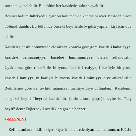
sonunda yer alabilir. Bu bölüm her kasidede bulunmayabilir.
Beşinci bölüm
fahriyedir
. Şair bu bölümde de kendisini över. Kasidenin son
bölümü
duadır
. Bu bölümde önceki beyitlerde övgüsü yapılan kişi için dua
edilir.
Kasideler, nesib bölümünde ele alınan konuya göre göre
kaside-i bahariyye,
kaside-i ramazaniyye, kaside-i hammamiyye
olarak adlandırılır.
Uyaklarına göre r harfi ile bitiyorsa
kaside-i raiyye
, l harfiyle bitiyorsa
kaside-i lamiyye
, m harfiyle bitiyorsa
kaside-i mimiyye
diye anlandırılır.
Rediflerine göre de, tevhid, münacaat, methiye diye bölümlenir. Kasidenin
en güzel beyiti
“beyt-ül kaside”
dir. Şairin adının geçtiği beyite ise
“taç
beyit”
denir. Diğer şekil özellikleri gazele benzer.
4-MESNEVÎ
Kelime anlamı “ikili, ikişer ikişer”dir. İran edebiyatından alınmıştır. Klâsik