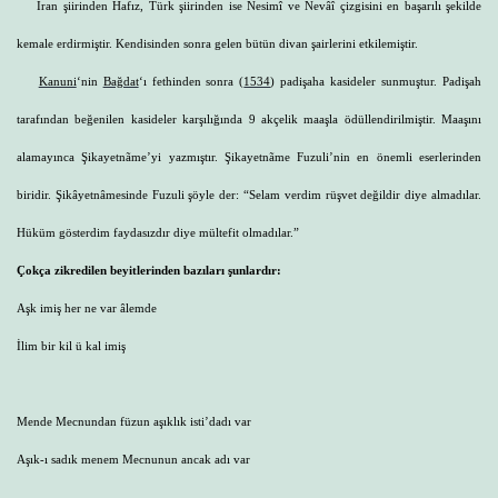
İran şiirinden Hafız, Türk şiirinden ise Nesimî ve Nevâî çizgisini en başarılı şekilde
kemale erdirmiştir. Kendisinden sonra gelen bütün divan şairlerini etkilemiştir.
Kanuni
‘nin
Bağdat
‘ı fethinden sonra (
1534
) padişaha kasideler sunmuştur. Padişah
tarafından beğenilen kasideler karşılığında 9 akçelik maaşla ödüllendirilmiştir. Maaşını
alamayınca Şikayetnãme’yi yazmıştır. Şikayetnãme Fuzuli’nin en önemli eserlerinden
biridir. Şikâyetnâmesinde Fuzuli şöyle der: “Selam verdim rüşvet değildir diye almadılar.
Hüküm gösterdim faydasızdır diye mültefit olmadılar.”
Çokça zikredilen beyitlerinden bazıları şunlardır:
Aşk imiş her ne var âlemde
İlim bir kil ü kal imiş
Mende Mecnundan füzun aşıklık isti’dadı var
Aşık-ı sadık menem Mecnunun ancak adı var