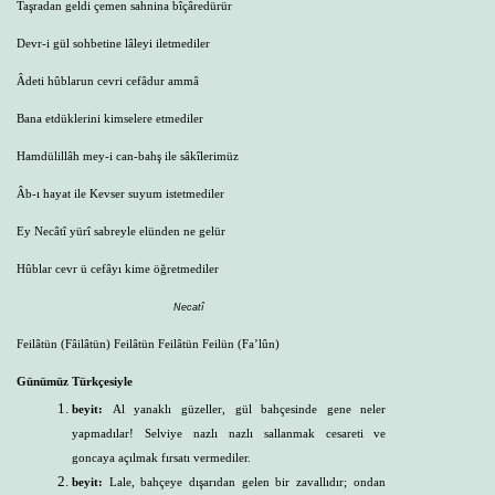
Taşradan geldi çemen sahnina bîçâredürür
Devr-i gül sohbetine lâleyi iletmediler
Âdeti hûblarun cevri cefâdur ammâ
Bana etdüklerini kimselere etmediler
Hamdülillâh mey-i can-bahş ile sâkîlerimüz
Âb-ı hayat ile Kevser suyum istetmediler
Ey Necâtî yürî sabreyle elünden ne gelür
Hûblar cevr ü cefâyı kime öğretmediler
Necatî
Feilâtün (Fâilâtün) Feilâtün Feilâtün Feilün (Fa’lûn)
Günümüz Türkçesiyle
beyit:
Al yanaklı güzeller, gül bahçesinde gene neler
yapmadılar! Selviye nazlı nazlı sallanmak cesareti ve
goncaya açılmak fırsatı vermediler.
beyit:
Lale, bahçeye dışarıdan gelen bir zavallıdır; ondan