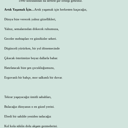
1940 sonrasından da serbest şiir örneği getiriniz.
Artık Yaşamak İçin…
Artık yaşamak için herkesten kaçacağız,
Dünya bize verecek yalnız güzellikleri,
Yalnız, semalarından dökecek ruhumuza,
Geceler mehtapları ve gündüzler seheri.
Düşünceli yürürken, bir yol dönemecinde
Çıkacak ömrümüze beyaz dallarla bahar.
Hatırlatacak bize şen çocukluğumuzu,
Erguvanlı bir bahçe, mor salkımlı bir duvar.
Tekrar yaşayacağız ümitli sabahları,
Bulacağız dünyanın o en güzel yerini.
Ebedi bir sahilde yeniden tadacağız
Kol kola sükûn dolu akşam gezmelerini.