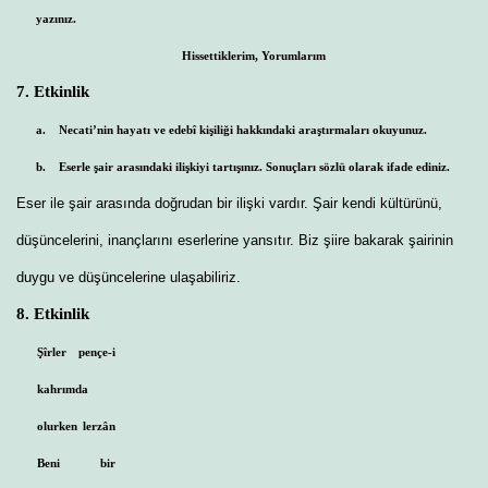
yazınız.
Hissettiklerim, Yorumlarım
7. Etkinlik
a.
Necati’nin hayatı ve edebî kişiliği hakkındaki araştırmaları okuyunuz.
b.
Eserle şair arasındaki ilişkiyi tartışınız. Sonuçları sözlü olarak ifade ediniz.
Eser ile şair arasında doğrudan bir ilişki vardır. Şair kendi kültürünü,
düşüncelerini, inançlarını eserlerine yansıtır. Biz şiire bakarak şairinin
duygu ve düşüncelerine ulaşabiliriz.
8. Etkinlik
Şîrler pençe-i
kahrımda
olurken lerzân
Beni bir