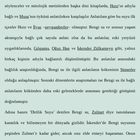
söylenceler ve mitolojik metinlerden başka dini kitaplarda,
Hızır
‘ın adıyla
bağlı ve
Musa
‘nın öyküsü anlatılırken karşılaşılır. Anlatılara göre bu suyu ilk
içenler Hızır ve
İlyas
–
peygamberler
– olmuştur. Bengi su ve sonsuz yaşam
aktarışıyla bağlı çok sayıda anlatı olsa da bu anlatılar, eski yeryüzü
uygarlıklarında,
Gılgamış
,
Oğuz Han
ve
İskender Zülkarneyn
gibi, yalnız
birkaç kişinin adıyla bağlantılı düşünülmüştür. Bu anlatılar arasındaki
bağlılık araştırıldığında, Bengi su ile ilgili anlatıların kökeninin
Sümerler
olduğu anlaşılmıştır. Sonraki dönemlerin araştırmaları ise Bengi su ile bağlı
anlatıların kökünden daha eski geleneklerde aranması gerektiği görüşünü
doğrulamıştır.
Adına bazen ‘Dirilik Suyu’ denilen Bengi su,
Zulmet
diye tanımlanan
karanlık ve bilinmeyen bir dünyada gizlidir. İskender’de Bengi suyunun
peşinden Zulmet’e kadar gider, ancak onu elde etmeyi başaramaz. Onun