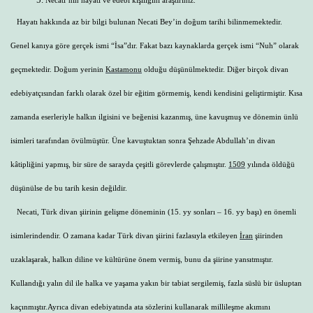
Hayatı hakkında az bir bilgi bulunan Necati Bey’in doğum tarihi bilinmemektedir.
Genel kanıya göre gerçek ismi “İsa”dır. Fakat bazı kaynaklarda gerçek ismi “Nuh” olarak
geçmektedir. Doğum yerinin
Kastamonu
olduğu düşünülmektedir. Diğer birçok divan
edebiyatçısından farklı olarak özel bir eğitim görmemiş, kendi kendisini geliştirmiştir. Kısa
zamanda eserleriyle halkın ilgisini ve beğenisi kazanmış, üne kavuşmuş ve dönemin ünlü
isimleri tarafından övülmüştür. Üne kavuştuktan sonra Şehzade Abdullah’ın divan
kâtipliğini yapmış, bir süre de sarayda çeşitli görevlerde çalışmıştır.
1509
yılında öldüğü
düşünülse de bu tarih kesin değildir.
Necati, Türk divan şiirinin gelişme döneminin (15. yy sonları – 16. yy başı) en önemli
isimlerindendir. O zamana kadar Türk divan şiirini fazlasıyla etkileyen
İran
şiirinden
uzaklaşarak, halkın diline ve kültürüne önem vermiş, bunu da şiirine yansıtmıştır.
Kullandığı yalın dil ile halka ve yaşama yakın bir tabiat sergilemiş, fazla süslü bir üsluptan
kaçınmıştır.Ayrıca divan edebiyatında ata sözlerini kullanarak millileşme akımını