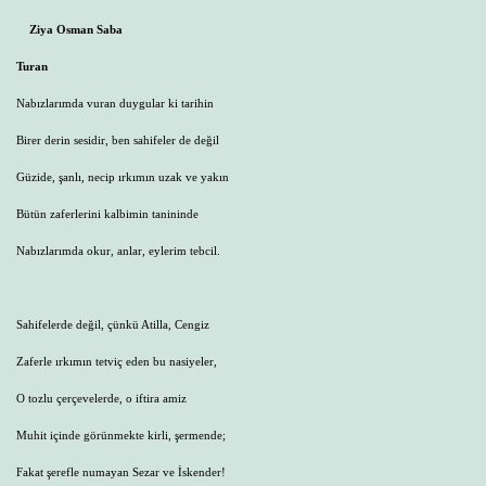
Ziya Osman Saba
Turan
Nabızlarımda vuran duygular ki tarihin
Birer derin sesidir, ben sahifeler de değil
Güzide, şanlı, necip ırkımın uzak ve yakın
Bütün zaferlerini kalbimin tanininde
Nabızlarımda okur, anlar, eylerim tebcil.
Sahifelerde değil, çünkü Atilla, Cengiz
Zaferle ırkımın tetviç eden bu nasiyeler,
O tozlu çerçevelerde, o iftira amiz
Muhit içinde görünmekte kirli, şermende;
Fakat şerefle numayan Sezar ve İskender!