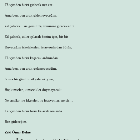
Tâ içimden birisi gidecek uça ese..
Ama ben, ben artık gidemeyeceğim.
Zil çalacak…siz geminize, treninize gireceksiniz
Zil çalacak, ziller çalacak benim için, bir bir
Duyacağım iskelelerden, istasyonlardan bütün,
Tâ içimden birisi koşacak ardınızdan..
Ama ben, ben artık gelemeyeceğim.
Sonra bir gün bir zil çalacak yine,
Hiç kimseler, kimsecikler duymayacak:
Ne sınıflar, ne iskeleler, ne istasyonlar, ne siz…
Tâ içimden birisi birisi kalacak oralarda
Ben gideceğim.
Zeki Ömer Defne
Necati’nin hayatı ve edebî kişiliğini araştırınız.