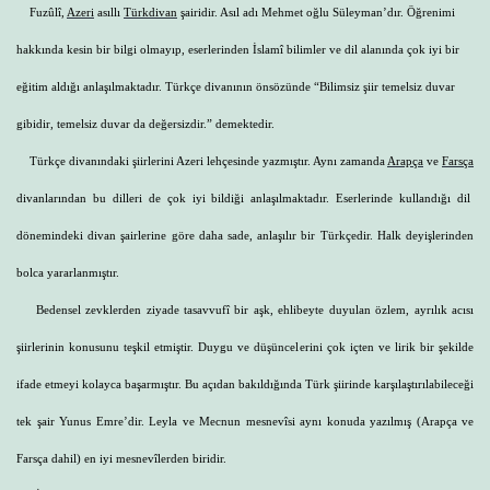
Fuzûlî,
Azeri
asıllı
Türk
divan
şairidir. Asıl adı Mehmet oğlu Süleyman’dır. Öğrenimi
hakkında kesin bir bilgi olmayıp, eserlerinden İslamî bilimler ve dil alanında çok iyi bir
eğitim aldığı anlaşılmaktadır. Türkçe divanının önsözünde “Bilimsiz şiir temelsiz duvar
gibidir, temelsiz duvar da değersizdir.” demektedir.
Türkçe divanındaki şiirlerini Azeri lehçesinde yazmıştır. Aynı zamanda
Arapça
ve
Farsça
divanlarından bu dilleri de çok iyi bildiği anlaşılmaktadır. Eserlerinde kullandığı dil
dönemindeki divan şairlerine göre daha sade, anlaşılır bir Türkçedir. Halk deyişlerinden
bolca yararlanmıştır.
Bedensel zevklerden ziyade tasavvufî bir aşk, ehlibeyte duyulan özlem, ayrılık acısı
şiirlerinin konusunu teşkil etmiştir. Duygu ve düşüncelerini çok içten ve lirik bir şekilde
ifade etmeyi kolayca başarmıştır. Bu açıdan bakıldığında Türk şiirinde karşılaştırılabileceği
tek şair Yunus Emre’dir. Leyla ve Mecnun mesnevîsi aynı konuda yazılmış (Arapça ve
Farsça dahil) en iyi mesnevîlerden biridir.