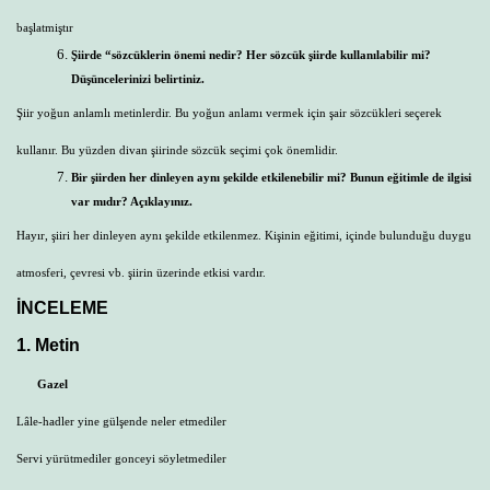
başlatmiştır
Şiirde “sözcüklerin önemi nedir? Her sözcük şiirde kullanılabilir mi?
Düşüncelerinizi belirtiniz.
Şiir yoğun anlamlı metinlerdir. Bu yoğun anlamı vermek için şair sözcükleri seçerek
kullanır. Bu yüzden divan şiirinde sözcük seçimi çok önemlidir.
Bir şiirden her dinleyen aynı şekilde etkilenebilir mi? Bunun eğitimle de ilgisi
var mıdır? Açıklayınız.
Hayır, şiiri her dinleyen aynı şekilde etkilenmez. Kişinin eğitimi, içinde bulunduğu duygu
atmosferi, çevresi vb. şiirin üzerinde etkisi vardır.
İNCELEME
1. Metin
Gazel
Lâle-hadler yine gülşende neler etmediler
Servi yürütmediler gonceyi söyletmediler