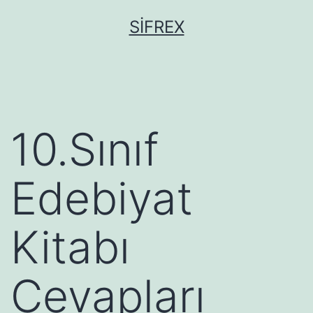
İçeriğe
SIFREX
geç
10.Sınıf
Edebiyat
Kitabı
Cevapları