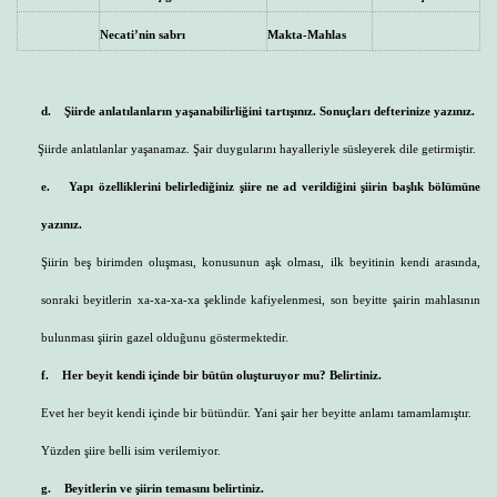
Necati’nin sabrı
Makta-Mahlas
d.
Şiirde anlatılanların yaşanabilirliğini tartışınız. Sonuçları defterinize yazınız.
Şiirde anlatılanlar yaşanamaz. Şair duygularını hayalleriyle süsleyerek dile getirmiştir.
e.
Yapı özelliklerini belirlediğiniz şiire ne ad verildiğini şiirin başlık bölümüne
yazınız.
Şiirin beş birimden oluşması, konusunun aşk olması, ilk beyitinin kendi arasında,
sonraki beyitlerin xa-xa-xa-xa şeklinde kafiyelenmesi, son beyitte şairin mahlasının
bulunması şiirin gazel olduğunu göstermektedir.
f.
Her beyit kendi içinde bir bütün oluşturuyor mu? Belirtiniz.
Evet her beyit kendi içinde bir bütündür. Yani şair her beyitte anlamı tamamlamıştır.
Yüzden şiire belli isim verilemiyor.
g.
Beyitlerin ve şiirin temasını belirtiniz.