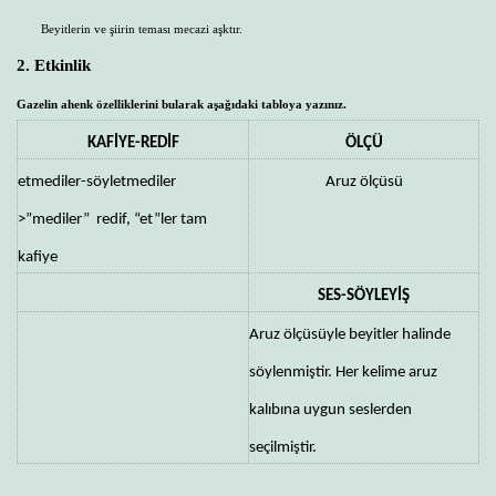
Beyitlerin ve şiirin teması mecazi aşktır.
2. Etkinlik
Gazelin ahenk özelliklerini bularak aşağıdaki tabloya yazınız.
KAFİYE-REDİF
ÖLÇÜ
etmediler-söyletmediler
Aruz ölçüsü
>”mediler” redif, “et”ler tam
kafiye
SES-SÖYLEYİŞ
Aruz ölçüsüyle beyitler halinde
söylenmiştir. Her kelime aruz
kalıbına uygun seslerden
seçilmiştir.