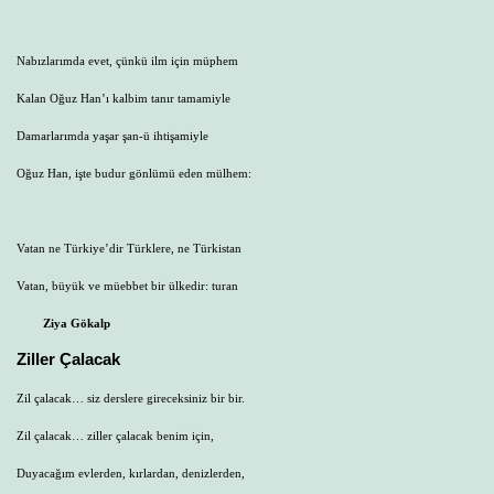
Nabızlarımda evet, çünkü ilm için müphem
Kalan Oğuz Han’ı kalbim tanır tamamiyle
Damarlarımda yaşar şan-ü ihtişamiyle
Oğuz Han, işte budur gönlümü eden mülhem:
Vatan ne Türkiye’dir Türklere, ne Türkistan
Vatan, büyük ve müebbet bir ülkedir: turan
Ziya Gökalp
Ziller Çalacak
Zil çalacak… siz derslere gireceksiniz bir bir.
Zil çalacak… ziller çalacak benim için,
Duyacağım evlerden, kırlardan, denizlerden,