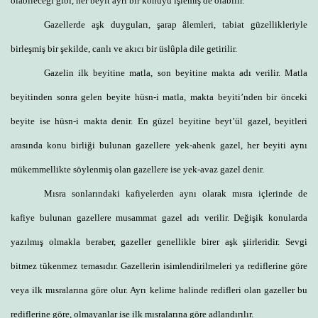
olabileceği gibi, her beyit ayrı bir konuyu işlemiş de olabilir.
Gazellerde aşk duyguları, şarap âlemleri, tabiat güzellikleriyle
birleşmiş bir şekilde, canlı ve akıcı bir üslûpla dile getirilir.
Gazelin ilk beyitine matla, son beyitine makta adı verilir. Matla
beyitinden sonra gelen beyite hüsn-i matla, makta beyiti’nden bir önceki
beyite ise hüsn-i makta denir. En güzel beyitine beyt’ül gazel, beyitleri
arasında konu birliği bulunan gazellere yek-ahenk gazel, her beyiti aynı
mükemmellikte söylenmiş olan gazellere ise yek-avaz gazel denir.
Mısra sonlarındaki kafiyelerden aynı olarak mısra içlerinde de
kafiye bulunan gazellere musammat gazel adı verilir. Değişik konularda
yazılmış olmakla beraber, gazeller genellikle birer aşk şiirleridir. Sevgi
bitmez tükenmez temasıdır. Gazellerin isimlendirilmeleri ya rediflerine göre
veya ilk mısralarına göre olur. Ayrı kelime halinde redifleri olan gazeller bu
rediflerine göre, olmayanlar ise ilk mısralarına göre adlandırılır.