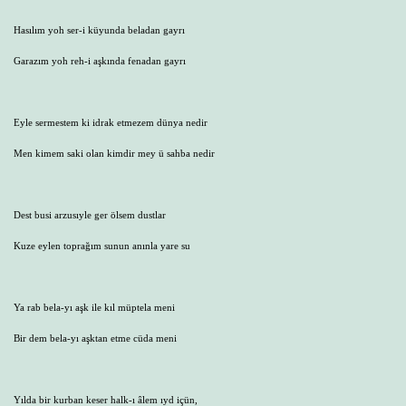
Hasılım yoh ser-i küyunda beladan gayrı
Garazım yoh reh-i aşkında fenadan gayrı
Eyle sermestem ki idrak etmezem dünya nedir
Men kimem saki olan kimdir mey ü sahba nedir
Dest busi arzusıyle ger ölsem dustlar
Kuze eylen toprağım sunun anınla yare su
Ya rab bela-yı aşk ile kıl müptela meni
Bir dem bela-yı aşktan etme cüda meni
Yılda bir kurban keser halk-ı âlem ıyd içün,