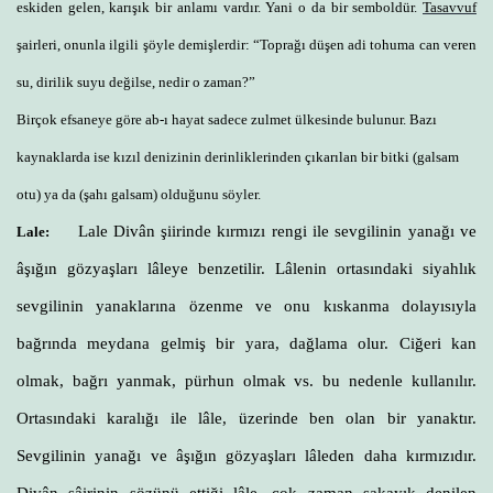
eskiden gelen, karışık bir anlamı vardır. Yani o da bir semboldür.
Tasavvuf
şairleri, onunla ilgili şöyle demişlerdir: “Toprağı düşen adi tohuma can veren
su, dirilik suyu değilse, nedir o zaman?”
Birçok efsaneye göre ab-ı hayat sadece zulmet ülkesinde bulunur. Bazı
kaynaklarda ise kızıl denizinin derinliklerinden çıkarılan bir bitki (galsam
otu) ya da (şahı galsam) olduğunu söyler.
Lale Divân şiirinde kırmızı rengi ile sevgilinin yanağı ve
Lale:
âşığın gözyaşları lâleye benzetilir. Lâlenin ortasındaki siyahlık
sevgilinin yanaklarına özenme ve onu kıskanma dolayısıyla
bağrında meydana gelmiş bir yara, dağlama olur. Ciğeri kan
olmak, bağrı yanmak, pürhun olmak vs. bu nedenle kullanılır.
Ortasındaki karalığı ile lâle, üzerinde ben olan bir yanaktır.
Sevgilinin yanağı ve âşığın gözyaşları lâleden daha kırmızıdır.
Divân şâirinin sözünü ettiği lâle, çok zaman şakayık denilen