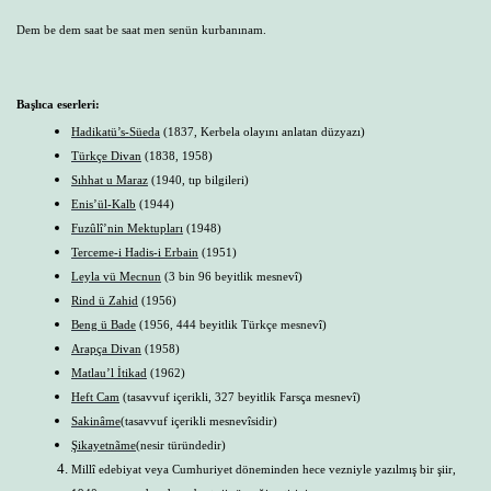
Dem be dem saat be saat men senün kurbanınam.
Başlıca eserleri:
Hadikatü’s-Süeda
(1837, Kerbela olayını anlatan düzyazı)
Türkçe Divan
(1838, 1958)
Sıhhat u Maraz
(1940, tıp bilgileri)
Enis’ül-Kalb
(1944)
Fuzûlî’nin Mektupları
(1948)
Terceme-i Hadis-i Erbain
(1951)
Leyla vü Mecnun
(3 bin 96 beyitlik mesnevî)
Rind ü Zahid
(1956)
Beng ü Bade
(1956, 444 beyitlik Türkçe mesnevî)
Arapça Divan
(1958)
Matlau’l İtikad
(1962)
Heft Cam
(tasavvuf içerikli, 327 beyitlik Farsça mesnevî)
Sakinâme
(tasavvuf içerikli mesnevîsidir)
Şikayetnãme
(nesir türündedir)
Millî edebiyat veya Cumhuriyet döneminden hece vezniyle yazılmış bir şiir,