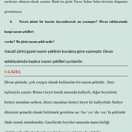
eserlerine zihniyet olarak yansıtır. Bizde bu şiirde Yavuz Sultan Selim devrinin ihtişamını
görmekteyiz.
b.
Necati şiirini bir kurala dayandırarak mı yazmıştır? Divan edebiyatında
hangi nazım şekilleri
vardır? Bu şiirin nazım şekli nedir?
Nacati şiirini gazel nazım şeklinin kuralına göre yazmıştır. Divan
edebiyatında başlıca nazım şekilleri şunlardır:
1-GAZEL
Divan şiirinde; çok yaygın olarak kullanılan bir nazım şeklidir. Aruz
öçlüsüyle yazılır. Birinci beyit kendi arasında kafiyeli, diğer beyitlerin
birinci mısraları serbest, ikinci mısraları birinci beyit ile kafiyelidir. Kafiye
düzenini şematik olarak belirtmek gerekirse aa / ba / ca / da / ea / fa şeklinde
ifade etmek mümkündür. Gazellerde beyitler arasında mana birliği