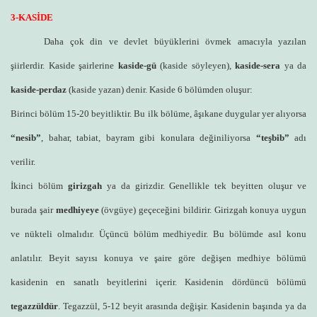
3-KASİDE
Daha çok din ve devlet büyüklerini övmek amacıyla yazılan
şiirlerdir. Kaside şairlerine
kaside-gü
(kaside söyleyen),
kaside-sera
ya da
kaside-perdaz
(kaside yazan) denir. Kaside 6 bölümden oluşur:
Birinci bölüm 15-20 beyitliktir. Bu ilk bölüme, âşıkane duygular yer alıyorsa
“nesib”
, bahar, tabiat, bayram gibi konulara değiniliyorsa
“teşbib”
adı
verilir.
İkinci bölüm
girizgah
ya da girizdir. Genellikle tek beyitten oluşur ve
burada şair
medhiyeye
(övgüye) geçeceğini bildirir. Girizgah konuya uygun
ve nükteli olmalıdır. Üçüncü bölüm medhiyedir. Bu bölümde asıl konu
anlatılır. Beyit sayısı konuya ve şaire göre değişen medhiye bölümü
kasidenin en sanatlı beyitlerini içerir. Kasidenin dördüncü bölümü
tegazzüldür
. Tegazzül, 5-12 beyit arasında değişir. Kasidenin başında ya da