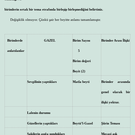
birimlerin ortak bir tema etrafında birleşip birleşmediğini belirtiniz.
Değişiklik olmuyor. Çünkü şair her beyitte anlamı tamamlamıştır.
Birimlerde
GAZEL
Birim Sayısı
Birimler Arası İlişki
anlatılanlar
5
Birim değeri
Beyit (2)
Sevgilinin yaptıkları
Matla beyti
Birimler arasında
genel olarak bir
ilişki yoktur.
Lalenin durumu
Güzellerin yaptıkları
Beytü’l-Gazel
Şiirin Teması
Sakilerin aşığa sundukları
Mecazi aşk