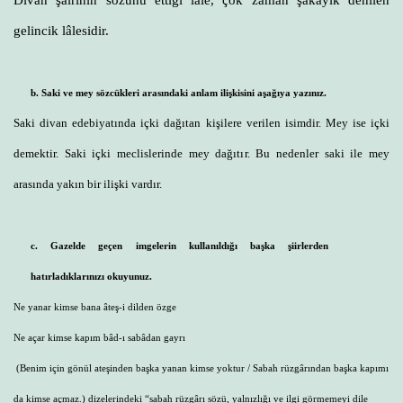
gelincik lâlesidir.
b. Saki ve mey sözcükleri arasındaki anlam ilişkisini aşağıya yazınız.
Saki divan edebiyatında içki dağıtan kişilere verilen isimdir. Mey ise içki
demektir. Saki içki meclislerinde mey dağıtır. Bu nedenler saki ile mey
arasında yakın bir ilişki vardır.
c. Gazelde geçen imgelerin kullanıldığı başka şiirlerden
hatırladıklarınızı okuyunuz.
Ne yanar kimse bana âteş-i dilden özge
Ne açar kimse kapım bâd-ı sabâdan gayrı
(Benim için gönül ateşinden başka yanan kimse yoktur / Sabah rüzgârından başka kapımı
da kimse açmaz.) dizelerindeki “sabah rüzgârı sözü, yalnızlığı ve ilgi görmemeyi dile