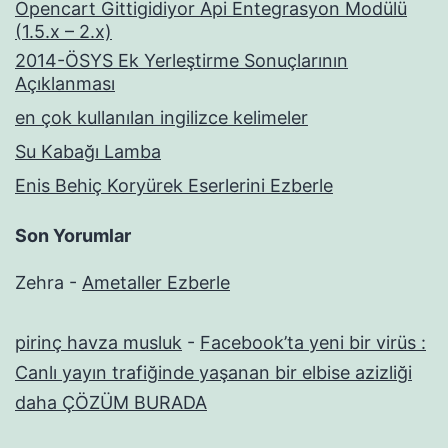
Opencart Gittigidiyor Api Entegrasyon Modülü
(1.5.x – 2.x)
2014-ÖSYS Ek Yerleştirme Sonuçlarının
Açıklanması
en çok kullanılan ingilizce kelimeler
Su Kabağı Lamba
Enis Behiç Koryürek Eserlerini Ezberle
Son Yorumlar
Zehra
-
Ametaller Ezberle
pirinç havza musluk
-
Facebook’ta yeni bir virüs :
Canlı yayın trafiğinde yaşanan bir elbise azizliği
daha ÇÖZÜM BURADA