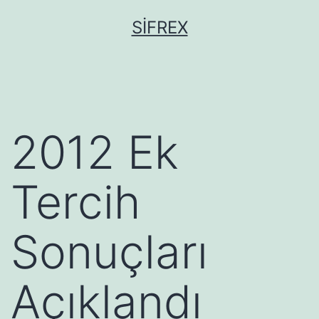
İçeriğe
SIFREX
geç
2012 Ek
Tercih
Sonuçları
Açıklandı