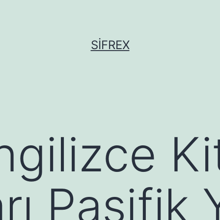
SIFREX
İngilizce Ki
ı Pasifik Y