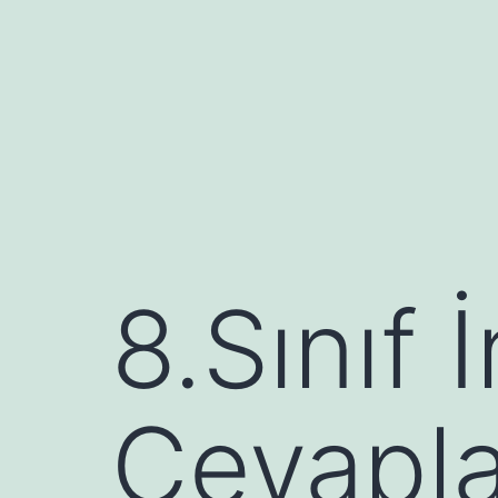
İçeriğe
geç
8.Sınıf 
Cevaplar