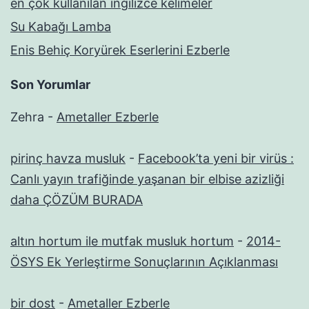
en çok kullanılan ingilizce kelimeler
Su Kabağı Lamba
Enis Behiç Koryürek Eserlerini Ezberle
Son Yorumlar
Zehra
-
Ametaller Ezberle
pirinç havza musluk
-
Facebook’ta yeni bir virüs :
Canlı yayın trafiğinde yaşanan bir elbise azizliği
daha ÇÖZÜM BURADA
altın hortum ile mutfak musluk hortum
-
2014-
ÖSYS Ek Yerleştirme Sonuçlarının Açıklanması
bir dost
-
Ametaller Ezberle