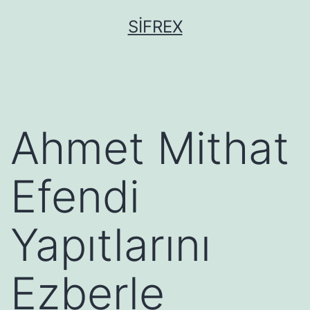
İçeriğe
SIFREX
geç
Ahmet Mithat
Efendi
Yapıtlarını
Ezberle