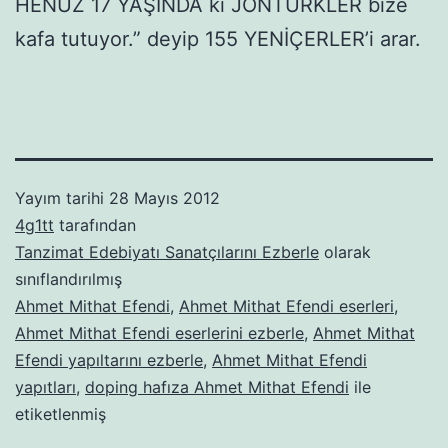
HENÜZ 17 YAŞINDA ki JÖNTÜRKLER bize
kafa tutuyor.” deyip 155 YENİÇERLER’i arar.
Yayım tarihi
28 Mayıs 2012
4g1tt
tarafından
Tanzimat Edebiyatı Sanatçılarını Ezberle
olarak
sınıflandırılmış
Ahmet Mithat Efendi
,
Ahmet Mithat Efendi eserleri
,
Ahmet Mithat Efendi eserlerini ezberle
,
Ahmet Mithat
Efendi yapıltarını ezberle
,
Ahmet Mithat Efendi
yapıtları
,
doping hafıza Ahmet Mithat Efendi
ile
etiketlenmiş