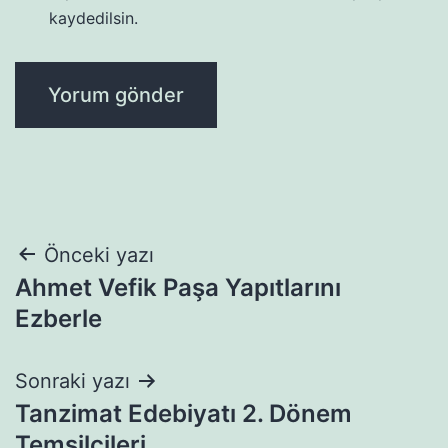
kaydedilsin.
Yazı
Önceki yazı
Ahmet Vefik Paşa Yapıtlarını
gezinmesi
Ezberle
Sonraki yazı
Tanzimat Edebiyatı 2. Dönem
Temsilcileri