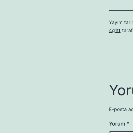
Yayım tari
4g1tt
taraf
Yor
E-posta ad
Yorum
*