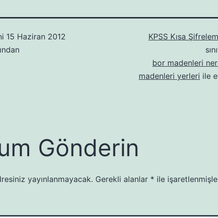
hi
15 Haziran 2012
KPSS Kısa Şifrelem
ından
sın
bor madenleri ner
madenleri yerleri
ile e
um Gönderin
resiniz yayınlanmayacak.
Gerekli alanlar
*
ile işaretlenmişle