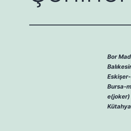
Bor Made
Balıkesi
Eskişer-
Bursa-m
e(joker)
Kütahya