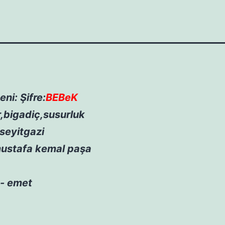
ni: Şifre:
BEBeK
r,bigadiç,susurluk
seyitgazi
ustafa kemal paşa
- emet