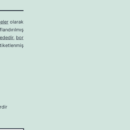
eler
olarak
ıflandırılmış
ededir
,
bor
tiketlenmiş
rdir