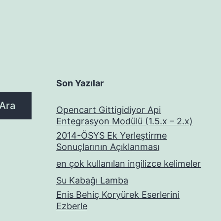
Son Yazılar
Ara
Opencart Gittigidiyor Api
Entegrasyon Modülü (1.5.x – 2.x)
2014-ÖSYS Ek Yerleştirme
Sonuçlarının Açıklanması
en çok kullanılan ingilizce kelimeler
Su Kabağı Lamba
Enis Behiç Koryürek Eserlerini
Ezberle