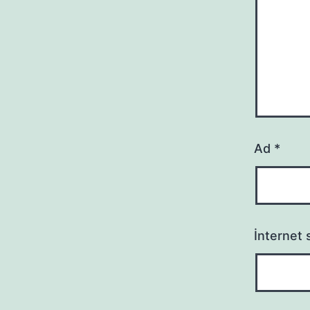
Ad
*
İnternet s