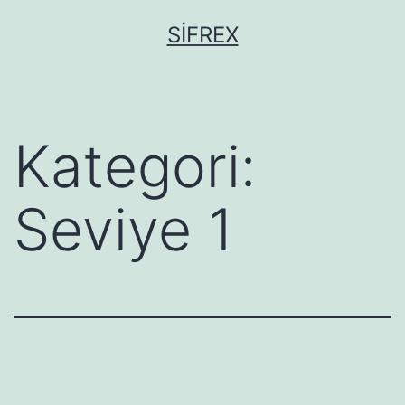
İçeriğe
SIFREX
geç
Kategori:
Seviye 1