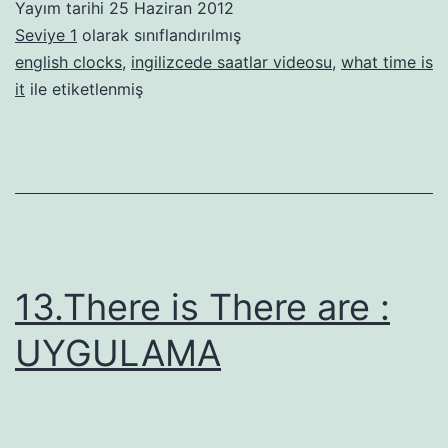
Yayım tarihi
25 Haziran 2012
Seviye 1
olarak sınıflandırılmış
english clocks
,
ingilizcede saatlar videosu
,
what time is
it
ile etiketlenmiş
13.There is There are :
UYGULAMA