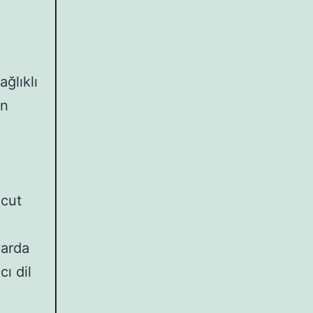
ğlıklı
in
ücut
e
yarda
ı dil