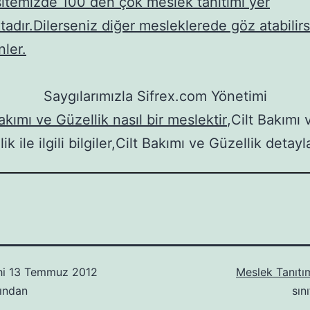
itemizde 100 den çok meslek tanıtımı yer
tadır.Dilerseniz diğer mesleklerede göz atabilirs
nler.
Saygılarımızla Sifrex.com Yönetimi
akımı ve Güzellik nasıl bir meslektir
,Cilt Bakımı 
ik ile ilgili bilgiler,Cilt Bakımı ve Güzellik detayl
hi
13 Temmuz 2012
Meslek Tanıtım
ından
sın