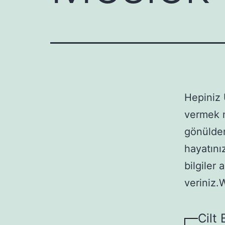
Hepiniz 
vermek m
gönülden
hayatınız
bilgiler
veriniz.
Cilt