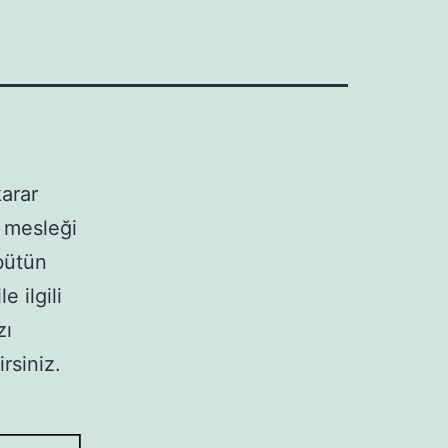
karar
 mesleği
bütün
e ilgili
zı
irsiniz.