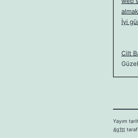
web s
almak
İyi gü
Cilt B
Güzell
Yayım tari
4g1tt
taraf