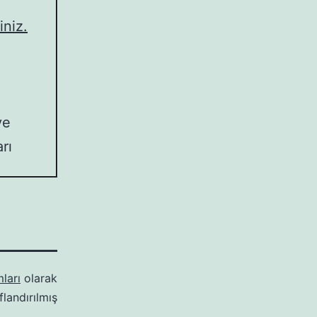
iniz.
ve
arı
ları
olarak
ıflandırılmış