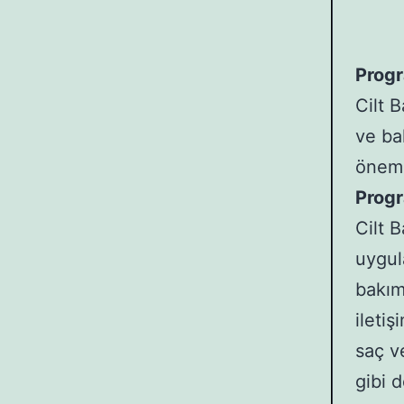
Prog
Cilt 
ve ba
önemi
Progr
Cilt 
uygul
bakımı
ileti
saç v
gibi 