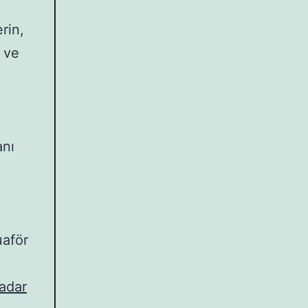
rin,
a ve
anı
uaför
kadar