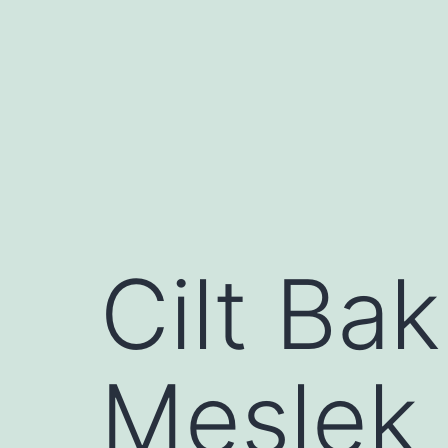
İçeriğe
geç
Cilt Bak
Meslek 