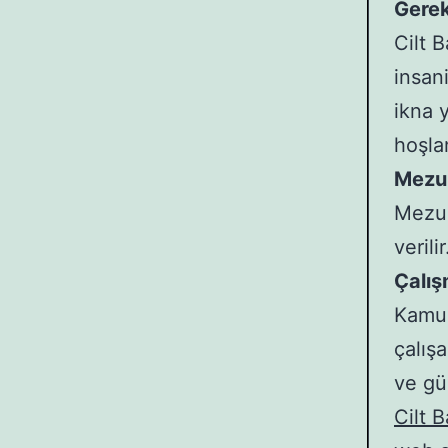
Gerek
Cilt 
insan
ikna 
hoşlan
Mezun
Mezun
verili
Çalış
Kamu 
çalışa
ve güz
Cilt B