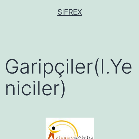
İçeriğe
SIFREX
geç
Garipçiler(I.Ye
niciler)