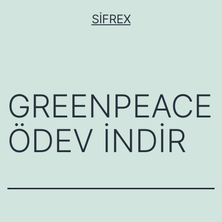
İçeriğe
SIFREX
geç
GREENPEACE
ÖDEV İNDİR