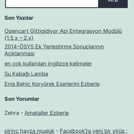
Son Yazılar
Opencart Gittigidiyor Api Entegrasyon Modülü
(1.5.x – 2.x)
2014-ÖSYS Ek Yerleştirme Sonuçlarının
Açıklanması
en çok kullanılan ingilizce kelimeler
Su Kabağı Lamba
Enis Behiç Koryürek Eserlerini Ezberle
Son Yorumlar
Zehra
-
Ametaller Ezberle
pirinç havza musluk
-
Facebook’ta yeni bir virüs :