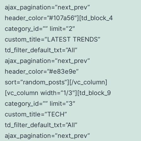
ajax_pagination=”next_prev”
header_color=”#107a56″][td_block_4
category_id=”” limit=”2″
custom_title=”LATEST TRENDS”
td_filter_default_txt=”All”
ajax_pagination=”next_prev”
header_color=”#e83e9e”
sort=”random_posts”][/vc_column]
[vc_column width=”1/3″][td_block_9
category_id=”” limit=”3″
custom_title=”TECH”
td_filter_default_txt=”All”
ajax_pagination=”next_prev”