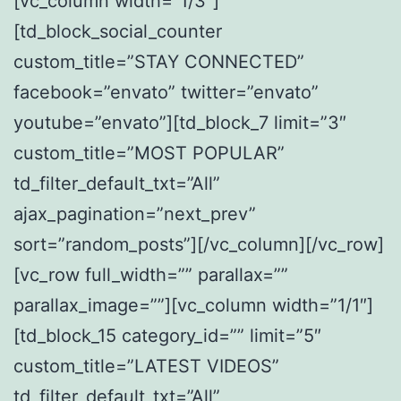
[vc_column width=”1/3″]
[td_block_social_counter
custom_title=”STAY CONNECTED”
facebook=”envato” twitter=”envato”
youtube=”envato”][td_block_7 limit=”3″
custom_title=”MOST POPULAR”
td_filter_default_txt=”All”
ajax_pagination=”next_prev”
sort=”random_posts”][/vc_column][/vc_row]
[vc_row full_width=”” parallax=””
parallax_image=””][vc_column width=”1/1″]
[td_block_15 category_id=”” limit=”5″
custom_title=”LATEST VIDEOS”
td_filter_default_txt=”All”