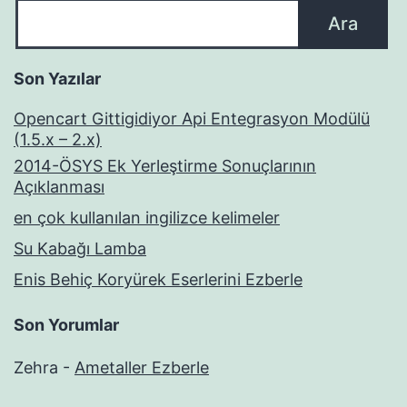
Ara
Son Yazılar
Opencart Gittigidiyor Api Entegrasyon Modülü
(1.5.x – 2.x)
2014-ÖSYS Ek Yerleştirme Sonuçlarının
Açıklanması
en çok kullanılan ingilizce kelimeler
Su Kabağı Lamba
Enis Behiç Koryürek Eserlerini Ezberle
Son Yorumlar
Zehra
-
Ametaller Ezberle