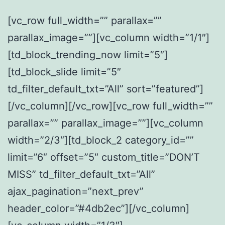
[vc_row full_width=”” parallax=””
parallax_image=””][vc_column width=”1/1″]
[td_block_trending_now limit=”5″]
[td_block_slide limit=”5″
td_filter_default_txt=”All” sort=”featured”]
[/vc_column][/vc_row][vc_row full_width=””
parallax=”” parallax_image=””][vc_column
width=”2/3″][td_block_2 category_id=””
limit=”6″ offset=”5″ custom_title=”DON’T
MISS” td_filter_default_txt=”All”
ajax_pagination=”next_prev”
header_color=”#4db2ec”][/vc_column]