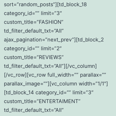
sort=”random_posts”][td_block_18
category_id=”” limit=”3″
custom_title=”FASHION”
td_filter_default_txt=”All”
ajax_pagination=”next_prev”][td_block_2
category_id=”” limit=”2″
custom_title=”REVIEWS”
td_filter_default_txt=”All”][/vc_column]
[/vc_row][vc_row full_width=”” parallax=””
parallax_image=””][vc_column width=”1/1″]
[td_block_14 category_id=”” limit=”3″
custom_title=”ENTERTAIMENT”
td_filter_default_txt=”All”