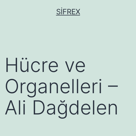
İçeriğe
SIFREX
geç
Hücre ve
Organelleri –
Ali Dağdelen