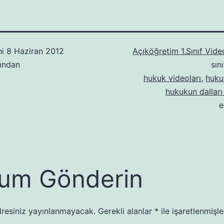
hi
8 Haziran 2012
Açıköğretim 1.Sınıf Video
ından
sın
hukuk videoları
,
huku
hukukun dalları
e
um Gönderin
resiniz yayınlanmayacak.
Gerekli alanlar
*
ile işaretlenmişle