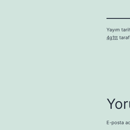
Yayım tari
4g1tt
taraf
Yor
E-posta ad