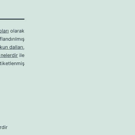
ları
olarak
ıflandırılmış
kun dalları
,
 nelerdir
ile
tiketlenmiş
rdir