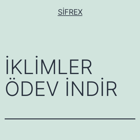
İçeriğe
SIFREX
geç
İKLİMLER
ÖDEV İNDİR