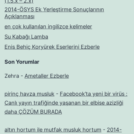
(1.5.x – 2.x)
2014-ÖSYS Ek Yerleştirme Sonuçlarının
Açıklanması
en çok kullanılan ingilizce kelimeler
Su Kabağı Lamba
Enis Behiç Koryürek Eserlerini Ezberle
Son Yorumlar
Zehra
-
Ametaller Ezberle
pirinç havza musluk
-
Facebook’ta yeni bir virüs :
Canlı yayın trafiğinde yaşanan bir elbise azizliği
daha ÇÖZÜM BURADA
altın hortum ile mutfak musluk hortum
-
2014-