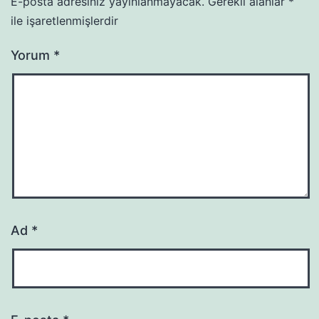
E-posta adresiniz yayınlanmayacak.
Gerekli alanlar
*
ile işaretlenmişlerdir
Yorum
*
Ad
*