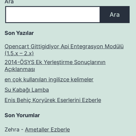
Ara
Ara
Son Yazılar
Opencart Gittigidiyor Api Entegrasyon Modülü
(1.5.x – 2.x)
2014-ÖSYS Ek Yerleştirme Sonuçlarının
Açıklanması
en çok kullanılan ingilizce kelimeler
Su Kabağı Lamba
Enis Behiç Koryürek Eserlerini Ezberle
Son Yorumlar
Zehra
-
Ametaller Ezberle