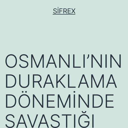
İçeriğe
SIFREX
geç
OSMANLI’NIN
DURAKLAMA
DÖNEMİNDE
SAVAŞTIĞI