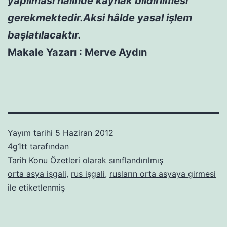
yapılması halinde kaynak bildirilmesi
gerekmektedir.Aksi hâlde yasal işlem
başlatılacaktır.
Makale Yazarı : Merve Aydın
Yayım tarihi
5 Haziran 2012
4g1tt
tarafından
Tarih Konu Özetleri
olarak sınıflandırılmış
orta asya işgali
,
rus işgali
,
rusların orta asyaya girmesi
ile etiketlenmiş