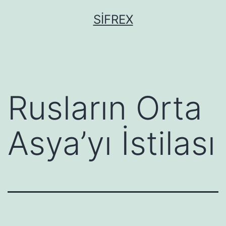
İçeriğe
SIFREX
geç
Rusların Orta
Asya’yı İstilası