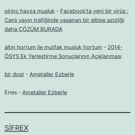
pirinç havza musluk
-
Facebook’ta yeni bir virüs :
Canlı yayın trafiğinde yaşanan bir elbise azizliği
daha ÇÖZÜM BURADA
altın hortum ile mutfak musluk hortum
-
2014-
ÖSYS Ek Yerleştirme Sonuçlarının Açıklanması
bir dost
-
Ametaller Ezberle
Enes
-
Ametaller Ezberle
SIFREX