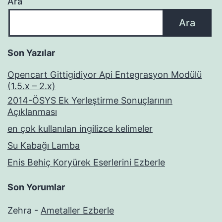
Ara
Ara
Son Yazılar
Opencart Gittigidiyor Api Entegrasyon Modülü
(1.5.x – 2.x)
2014-ÖSYS Ek Yerleştirme Sonuçlarının
Açıklanması
en çok kullanılan ingilizce kelimeler
Su Kabağı Lamba
Enis Behiç Koryürek Eserlerini Ezberle
Son Yorumlar
Zehra
-
Ametaller Ezberle