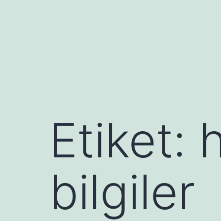
İçeriğe
geç
Etiket:
bilgiler