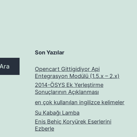
Son Yazılar
Ara
Opencart Gittigidiyor Api
Entegrasyon Modülü (1.5.x – 2.x)
2014-ÖSYS Ek Yerleştirme
Sonuçlarının Açıklanması
en çok kullanılan ingilizce kelimeler
Su Kabağı Lamba
Enis Behiç Koryürek Eserlerini
Ezberle