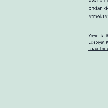
eserleri
ondan do
etmektey
Yayım tari
Edebiyat K
huzur kara