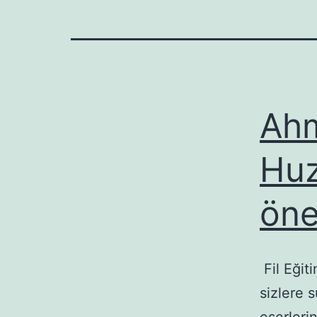
Ahm
Huzu
öne
Fil Eğit
sizlere 