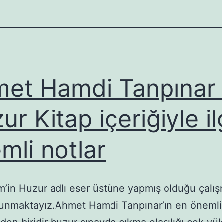
et Hamdi Tanpınar 
r Kitap içeriğiyle ilg
mli notlar
im’in Huzur adlı eser üstüne yapmış olduğu çalı
sunmaktayız.Ahmet Hamdi Tanpınar’ın en önemli