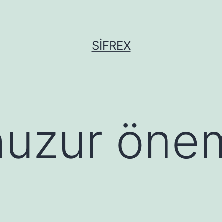
SIFREX
huzur önem