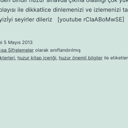
nden biridir huzur sınavda çıkma olasılığı çok yü
layısı ile dikkatlice dinlemenizi ve izlemenizi t
izİyi seyirler dileriz [youtube rCIaABoMwSE]
hi
5 Mayıs 2013
ısa Şifrelemeler
olarak sınıflandırılmış
kterleri
,
huzur kitap içeriği
,
huzur önemli bilgiler
ile etiketle