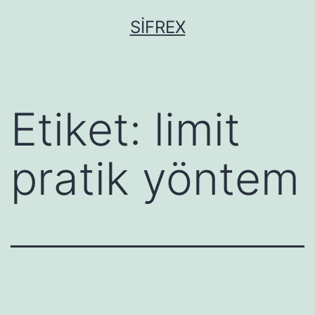
İçeriğe
SIFREX
geç
Etiket:
limit
pratik yöntem