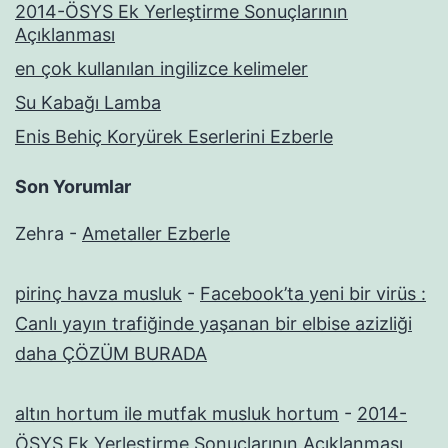
2014-ÖSYS Ek Yerleştirme Sonuçlarının
Açıklanması
en çok kullanılan ingilizce kelimeler
Su Kabağı Lamba
Enis Behiç Koryürek Eserlerini Ezberle
Son Yorumlar
Zehra
-
Ametaller Ezberle
pirinç havza musluk
-
Facebook’ta yeni bir virüs :
Canlı yayın trafiğinde yaşanan bir elbise azizliği
daha ÇÖZÜM BURADA
altın hortum ile mutfak musluk hortum
-
2014-
ÖSYS Ek Yerleştirme Sonuçlarının Açıklanması