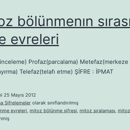
oz bölünmenın sıras
e evreleri
(inceleme) Profaz(parcalama) Metefaz(merkeze
yırma) Telefaz(telafı etme) ŞİFRE : İPMAT
hi
25 Mayıs 2012
sa Şifrelemeler
olarak sınıflandırılmış
nme evreleri
,
mitoz bölünme şifresi
,
mitoz sıralaması
,
mitoz
enmiş