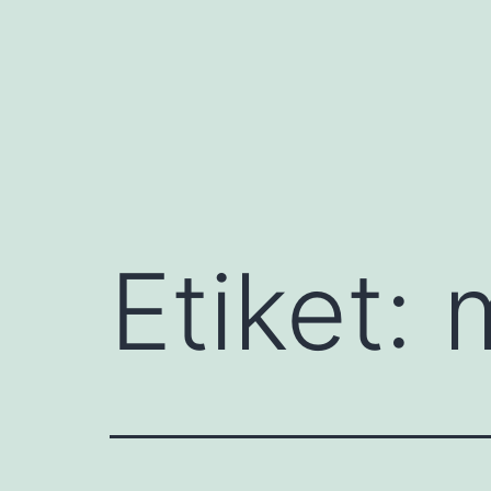
İçeriğe
geç
Etiket: