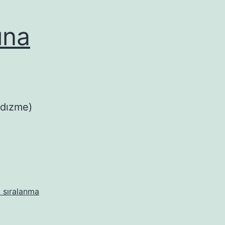
ına
 dızme)
 sıralanma