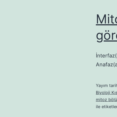
Mit
gör
İnterfaz
Anafaz(a
Yayım tari
Biyoloji Kı
mitoz bölü
ile etiketl