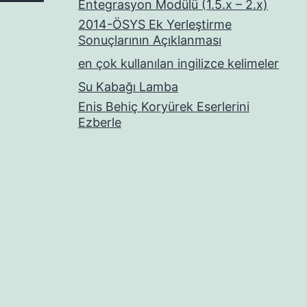
Entegrasyon Modülü (1.5.x – 2.x)
2014-ÖSYS Ek Yerleştirme
Sonuçlarının Açıklanması
en çok kullanılan ingilizce kelimeler
Su Kabağı Lamba
Enis Behiç Koryürek Eserlerini
Ezberle