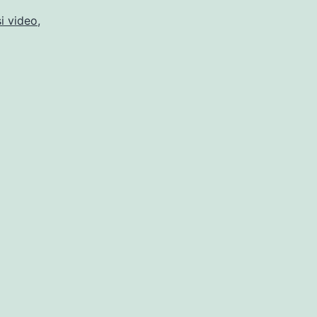
si video
,