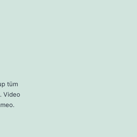
lup tüm
r… Video
Vimeo.