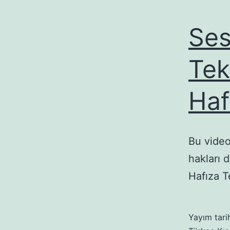
Ses
Tek
Haf
Bu videod
hakları d
Hafıza T
Yayım tari