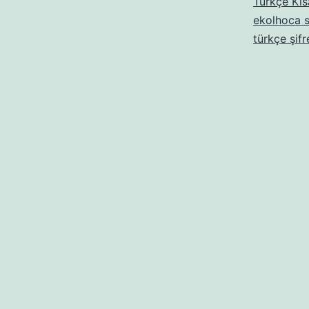
Türkçe Kıs
ekolhoca s
türkçe şifr