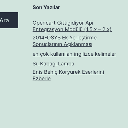
Son Yazılar
Ara
Opencart Gittigidiyor Api
Entegrasyon Modülü (1.5.x – 2.x)
2014-ÖSYS Ek Yerleştirme
Sonuçlarının Açıklanması
en çok kullanılan ingilizce kelimeler
Su Kabağı Lamba
Enis Behiç Koryürek Eserlerini
Ezberle