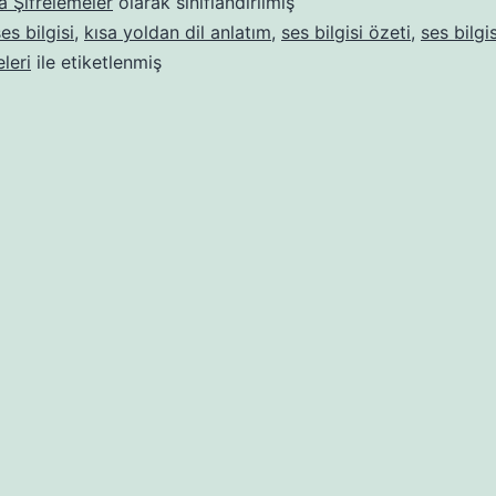
a Şifrelemeler
olarak sınıflandırılmış
es bilgisi
,
kısa yoldan dil anlatım
,
ses bilgisi özeti
,
ses bilgi
eleri
ile etiketlenmiş