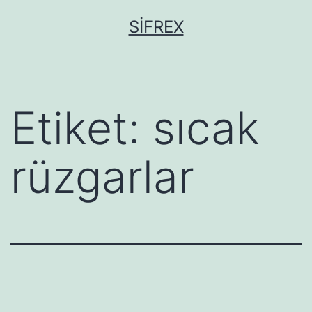
İçeriğe
SIFREX
geç
Etiket:
sıcak
rüzgarlar