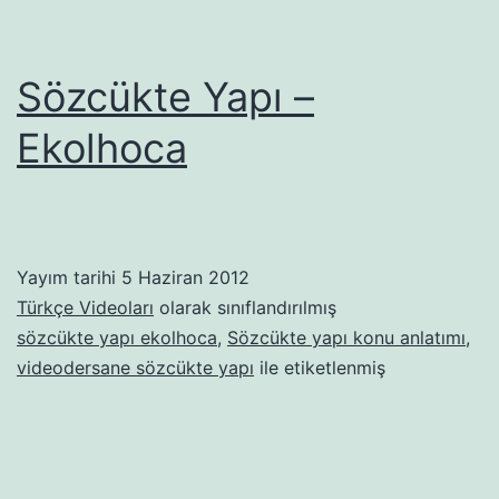
Sözcükte Yapı –
Ekolhoca
Yayım tarihi
5 Haziran 2012
Türkçe Videoları
olarak sınıflandırılmış
sözcükte yapı ekolhoca
,
Sözcükte yapı konu anlatımı
,
videodersane sözcükte yapı
ile etiketlenmiş