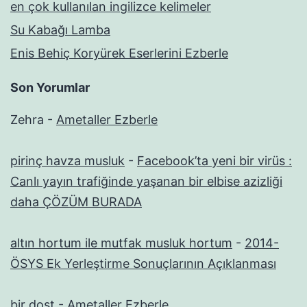
en çok kullanılan ingilizce kelimeler
Su Kabağı Lamba
Enis Behiç Koryürek Eserlerini Ezberle
Son Yorumlar
Zehra
-
Ametaller Ezberle
pirinç havza musluk
-
Facebook’ta yeni bir virüs :
Canlı yayın trafiğinde yaşanan bir elbise azizliği
daha ÇÖZÜM BURADA
altın hortum ile mutfak musluk hortum
-
2014-
ÖSYS Ek Yerleştirme Sonuçlarının Açıklanması
bir dost
-
Ametaller Ezberle