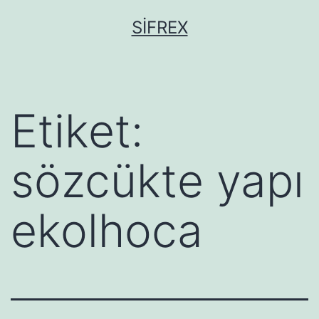
İçeriğe
SIFREX
geç
Etiket:
sözcükte yapı
ekolhoca