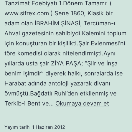
Tanzimat Edebiyatı 1.Dönem Tamamı: (
www.sifrex.com ) Sene 1860, Klasik bir
adam olan İBRAHİM ŞİNASİ, Tercüman-ı
Ahval gazetesinin sahibiydi.Kalemini toplum
için konuşturan bir kişilikti.Şair Evlenmesi’ni
töre komedisi olarak nitelendirmişti.Aynı
yıllarda usta şair ZİYA PAŞA; “Şiir ve İnşa
benim işimdir” diyerek halkı, sonralarda ise
Harabat adında antoloji yazarak divanı
övmüştü.Bağdatlı Ruhi’den etkilenmiş ve
Tanzima
Terkib-i Bent ve…
Okumaya devam et
Edebiyat
1.
Yayım tarihi
1 Haziran 2012