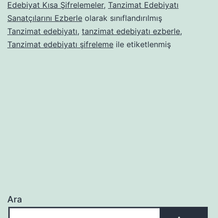
Dönem
Edebiyat Kısa Şifrelemeler
,
Tanzimat Edebiyatı
Tüm
Sanatçılarını Ezberle
olarak sınıflandırılmış
Tanzimat edebiyatı
,
tanzimat edebiyatı ezberle
,
Yazar
Tanzimat edebiyatı şifreleme
ile etiketlenmiş
Ve
Eserlerin
Ezberle
Ara