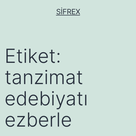
İçeriğe
SIFREX
geç
Etiket:
tanzimat
edebiyatı
ezberle