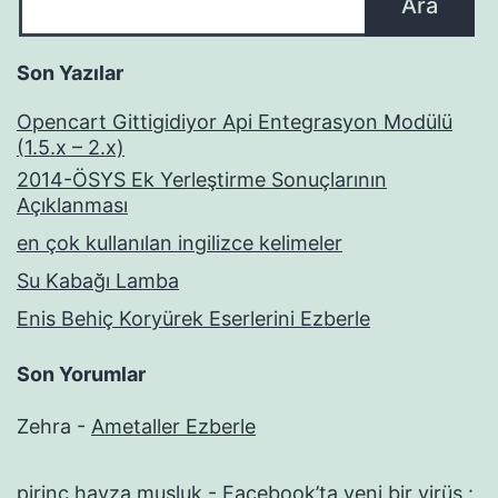
Ara
Son Yazılar
Opencart Gittigidiyor Api Entegrasyon Modülü
(1.5.x – 2.x)
2014-ÖSYS Ek Yerleştirme Sonuçlarının
Açıklanması
en çok kullanılan ingilizce kelimeler
Su Kabağı Lamba
Enis Behiç Koryürek Eserlerini Ezberle
Son Yorumlar
Zehra
-
Ametaller Ezberle
pirinç havza musluk
-
Facebook’ta yeni bir virüs :