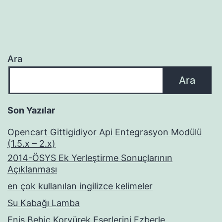
Ara
Ara
Son Yazılar
Opencart Gittigidiyor Api Entegrasyon Modülü
(1.5.x – 2.x)
2014-ÖSYS Ek Yerleştirme Sonuçlarının
Açıklanması
en çok kullanılan ingilizce kelimeler
Su Kabağı Lamba
Enis Behiç Koryürek Eserlerini Ezberle