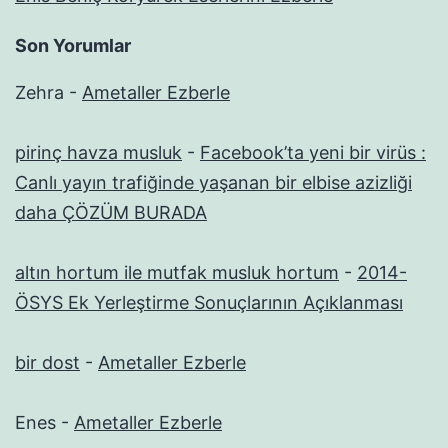
Son Yorumlar
Zehra
-
Ametaller Ezberle
pirinç havza musluk
-
Facebook’ta yeni bir virüs :
Canlı yayın trafiğinde yaşanan bir elbise azizliği
daha ÇÖZÜM BURADA
altın hortum ile mutfak musluk hortum
-
2014-
ÖSYS Ek Yerleştirme Sonuçlarının Açıklanması
bir dost
-
Ametaller Ezberle
Enes
-
Ametaller Ezberle