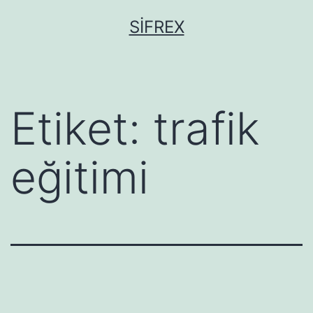
İçeriğe
SIFREX
geç
Etiket:
trafik
eğitimi