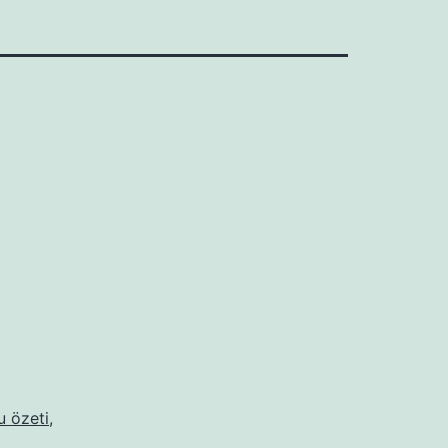
u özeti
,