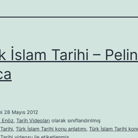
k İslam Tarihi – Pelin
ca
hi
28 Mayıs 2012
l Enöz
,
Tarih Videoları
olarak sınıflandırılmış
Tarihi
,
Türk İslam Tarihi konu anlatımı
,
Türk İslam Tarihi kon
 Tarihi videosu
ile etiketlenmiş