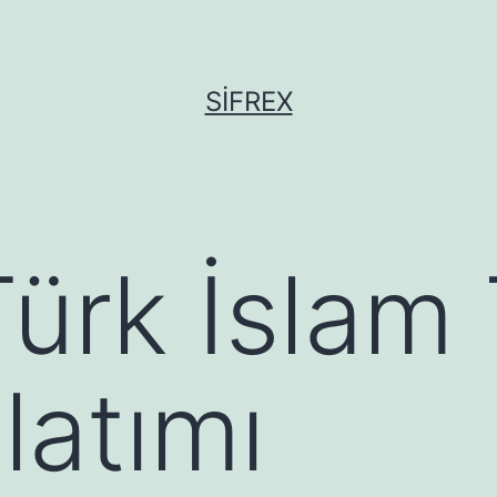
SIFREX
ürk İslam 
latımı