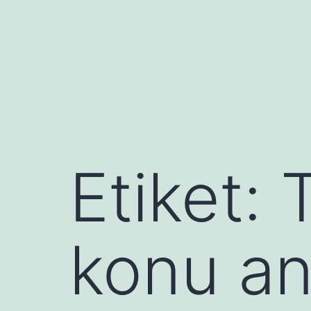
İçeriğe
geç
Etiket:
T
konu an