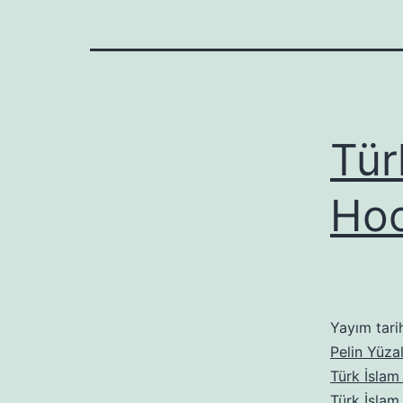
Tür
Ho
Yayım tari
Pelin Yüza
Türk İslam 
Türk İslam