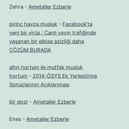
Zehra
-
Ametaller Ezberle
pirinç havza musluk
-
Facebook’ta
yeni bir virüs : Canlı yayın trafiğinde
yaşanan bir elbise azizliği daha
ÇÖZÜM BURADA
altın hortum ile mutfak musluk
hortum
-
2014-ÖSYS Ek Yerleştirme
Sonuçlarının Açıklanması
bir dost
-
Ametaller Ezberle
Enes
-
Ametaller Ezberle