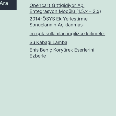
Ara
Opencart Gittigidiyor Api
Entegrasyon Modülü (1.5.x – 2.x)
2014-ÖSYS Ek Yerleştirme
Sonuçlarının Açıklanması
en çok kullanılan ingilizce kelimeler
Su Kabağı Lamba
Enis Behiç Koryürek Eserlerini
Ezberle