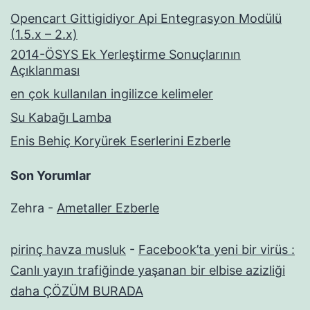
Opencart Gittigidiyor Api Entegrasyon Modülü
(1.5.x – 2.x)
2014-ÖSYS Ek Yerleştirme Sonuçlarının
Açıklanması
en çok kullanılan ingilizce kelimeler
Su Kabağı Lamba
Enis Behiç Koryürek Eserlerini Ezberle
Son Yorumlar
Zehra
-
Ametaller Ezberle
pirinç havza musluk
-
Facebook’ta yeni bir virüs :
Canlı yayın trafiğinde yaşanan bir elbise azizliği
daha ÇÖZÜM BURADA