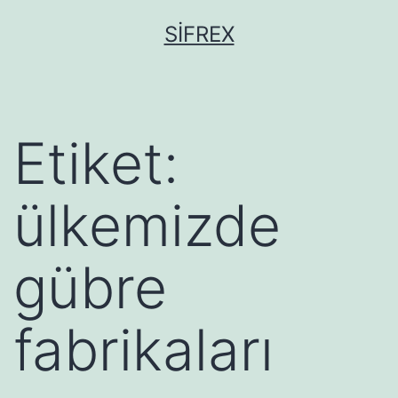
İçeriğe
SIFREX
geç
Etiket:
ülkemizde
gübre
fabrikaları