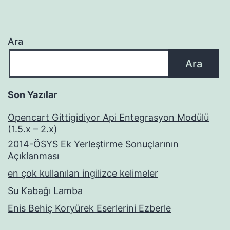
Ara
Ara
Son Yazılar
Opencart Gittigidiyor Api Entegrasyon Modülü
(1.5.x – 2.x)
2014-ÖSYS Ek Yerleştirme Sonuçlarının
Açıklanması
en çok kullanılan ingilizce kelimeler
Su Kabağı Lamba
Enis Behiç Koryürek Eserlerini Ezberle