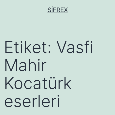
İçeriğe
SIFREX
geç
Etiket:
Vasfi
Mahir
Kocatürk
eserleri