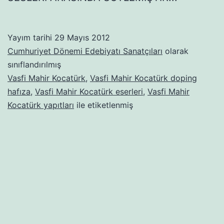
Yayım tarihi
29 Mayıs 2012
Cumhuriyet Dönemi Edebiyatı Sanatçıları
olarak
sınıflandırılmış
Vasfi Mahir Kocatürk
,
Vasfi Mahir Kocatürk doping
hafıza
,
Vasfi Mahir Kocatürk eserleri
,
Vasfi Mahir
Kocatürk yapıtları
ile etiketlenmiş