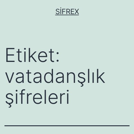
İçeriğe
SIFREX
geç
Etiket:
vatadanşlık
şifreleri