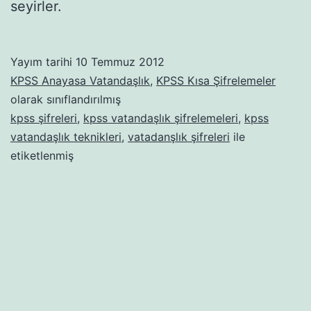
seyirler.
Yayım tarihi
10 Temmuz 2012
KPSS Anayasa Vatandaşlık
,
KPSS Kısa Şifrelemeler
olarak sınıflandırılmış
kpss şifreleri
,
kpss vatandaşlık şifrelemeleri
,
kpss
vatandaşlık teknikleri
,
vatadanşlık şifreleri
ile
etiketlenmiş