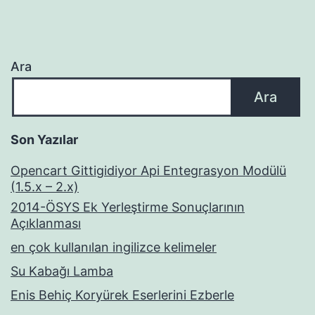
Ara
Ara
Son Yazılar
Opencart Gittigidiyor Api Entegrasyon Modülü
(1.5.x – 2.x)
2014-ÖSYS Ek Yerleştirme Sonuçlarının
Açıklanması
en çok kullanılan ingilizce kelimeler
Su Kabağı Lamba
Enis Behiç Koryürek Eserlerini Ezberle