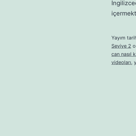
İngilizce
içermekt
Yayım tari
Seviye 2
ol
can nasıl ku
videoları
,