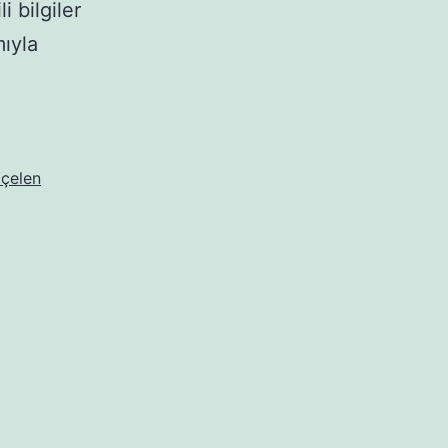
i bilgiler
ıyla
çelen