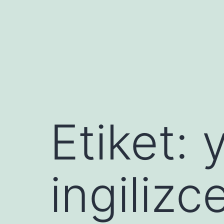
İçeriğe
geç
Etiket:
y
ingilizc