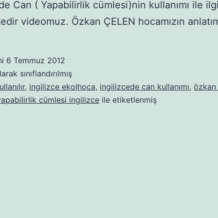
de Can ( Yapabilirlik cümlesi)nin kullanımı ile ilgil
edir videomuz. Özkan ÇELEN hocamızın anlatım
hi
6 Temmuz 2012
arak sınıflandırılmış
llanılır
,
ingilizce ekolhoca
,
ingilizcede can kullanımı
,
özkan 
yapabilirlik cümlesi ingilizce
ile etiketlenmiş