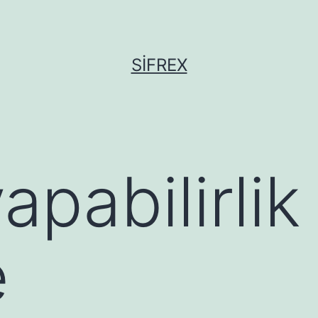
SIFREX
apabilirli
e