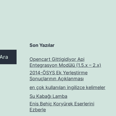
Son Yazılar
Ara
Opencart Gittigidiyor Api
Entegrasyon Modülü (1.5.x – 2.x)
2014-ÖSYS Ek Yerleştirme
Sonuçlarının Açıklanması
en çok kullanılan ingilizce kelimeler
Su Kabağı Lamba
Enis Behiç Koryürek Eserlerini
Ezberle