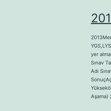
201
2013Merh
YGS,LYS,
yer alma
Sınav Ta
Adı Sına
SonuçAçı
Yükseköğ
Aşama) 