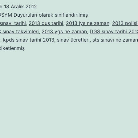
Sınav
hi
18 Aralık 2012
Takvim
ÖSYM Duyuruları
olarak sınıflandırılmış
ınavı tarihi
,
2013 dus tarihi
,
2013 lys ne zaman
,
2013 polisl
 sınav takvimleri
,
2013 ygs ne zaman
,
DGS sınav tarihi 201
i
,
kpds sınav tarihi 2013
,
sınav ücretleri
,
sts sınavı ne zaman
tiketlenmiş