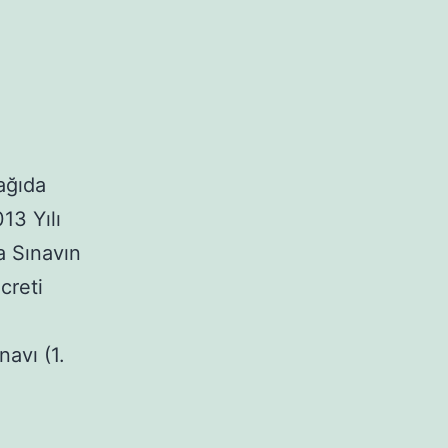
ağıda
13 Yılı
a Sınavın
creti
navı (1.