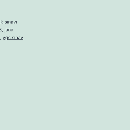
i
ik sınavı
3
,
jana
,
ygs sınav