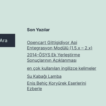
Son Yazılar
Ara
Opencart Gittigidiyor Api
Entegrasyon Modülü (1.5.x – 2.x)
2014-ÖSYS Ek Yerleştirme
Sonuçlarının Açıklanması
en çok kullanılan ingilizce kelimeler
Su Kabağı Lamba
Enis Behiç Koryürek Eserlerini
Ezberle