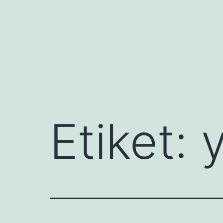
İçeriğe
geç
Etiket:
y