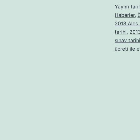
Yayım tari
Haberler
,
2013 Ales s
tarihi
,
2013
sınav tarih
ücreti
ile e