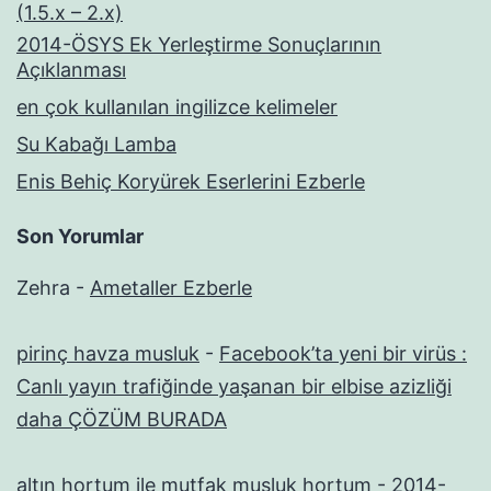
(1.5.x – 2.x)
2014-ÖSYS Ek Yerleştirme Sonuçlarının
Açıklanması
en çok kullanılan ingilizce kelimeler
Su Kabağı Lamba
Enis Behiç Koryürek Eserlerini Ezberle
Son Yorumlar
Zehra
-
Ametaller Ezberle
pirinç havza musluk
-
Facebook’ta yeni bir virüs :
Canlı yayın trafiğinde yaşanan bir elbise azizliği
daha ÇÖZÜM BURADA
altın hortum ile mutfak musluk hortum
-
2014-