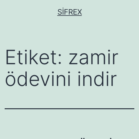
İçeriğe
SIFREX
geç
Etiket:
zamir
ödevini indir