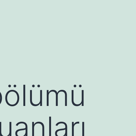
bölümü
uanları