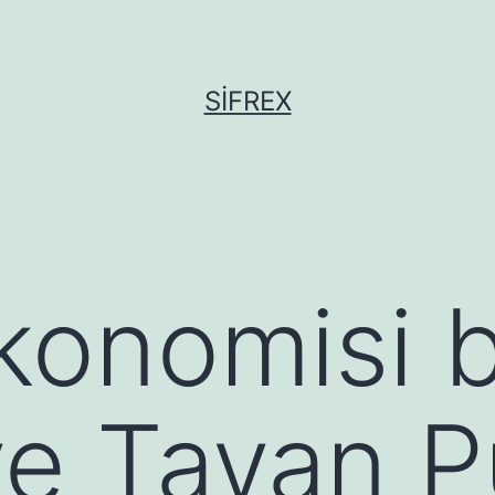
SIFREX
konomisi 
e Tavan P