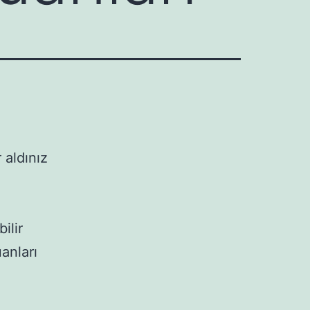
 aldınız
ilir
anları