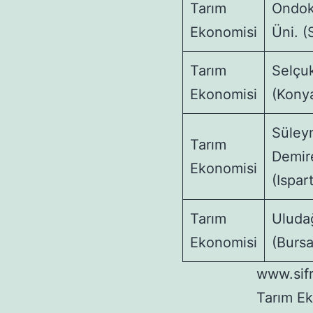
Tarım
Ondok
Ekonomisi
Üni. 
Tarım
Selçuk
Ekonomisi
(Kony
Süley
Tarım
Demire
Ekonomisi
(Ispar
Tarım
Uluda
Ekonomisi
(Bursa
www.sifr
Tarım E