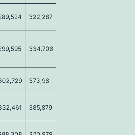
289,524
322,287
299,595
334,706
302,729
373,98
332,461
385,879
288,308
320,979