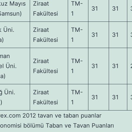
uz Mayıs
Ziraat
TM-
31
31
(Samsun)
Fakültesi
1
 Üni.
Ziraat
TM-
31
31
a)
Fakültesi
1
man
Ziraat
TM-
l Üni.
31
31
Fakültesi
1
ta)
ğ Üni.
Ziraat
TM-
31
31
)
Fakültesi
1
ex.com 2012 tavan ve taban puanlar
konomisi bölümü Taban ve Tavan Puanları