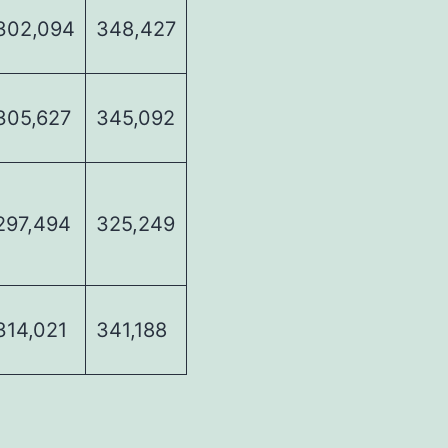
302,094
348,427
305,627
345,092
297,494
325,249
314,021
341,188