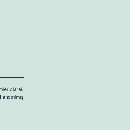
ümler
olarak
ıflandırılmış