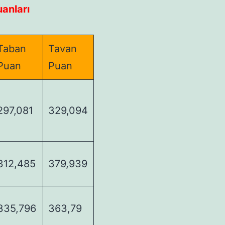
uanları
Taban
Tavan
Puan
Puan
297,081
329,094
312,485
379,939
335,796
363,79