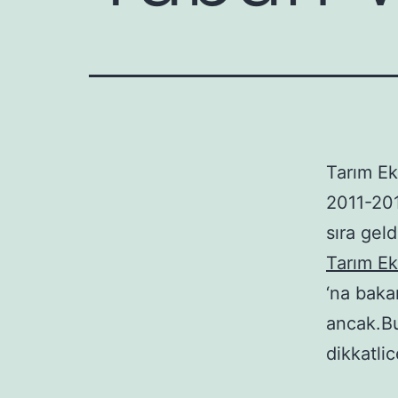
Tarım E
2011-201
sıra gel
Tarım E
‘na bakar
ancak.Bu
dikkatlic