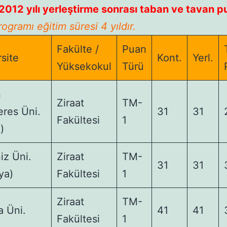
012 yılı yerleştirme sonrası taban ve tavan p
ogramı eğitim süresi 4 yıldır.
Fakülte /
Puan
site
Kont.
Yerl.
Yüksekokul
Türü
n
Ziraat
TM-
res Üni.
31
31
Fakültesi
1
)
iz Üni.
Ziraat
TM-
31
31
ya)
Fakültesi
1
Ziraat
TM-
a Üni.
41
41
Fakültesi
1