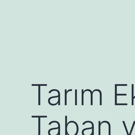
İçeriğe
geç
Tarım E
Taban v