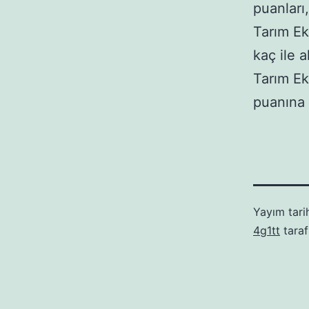
puanları,
Tarım E
kaç ile a
Tarım E
puanına
Yayım tari
4g1tt
taraf