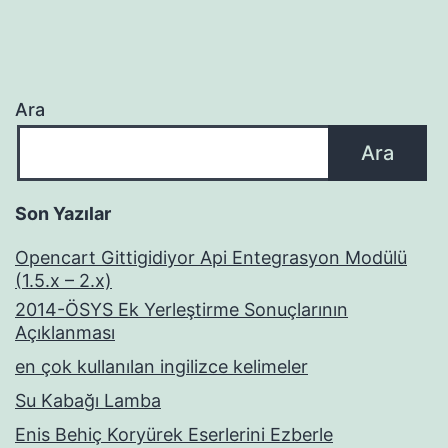
Ara
Ara
Son Yazılar
Opencart Gittigidiyor Api Entegrasyon Modülü
(1.5.x – 2.x)
2014-ÖSYS Ek Yerleştirme Sonuçlarının
Açıklanması
en çok kullanılan ingilizce kelimeler
Su Kabağı Lamba
Enis Behiç Koryürek Eserlerini Ezberle