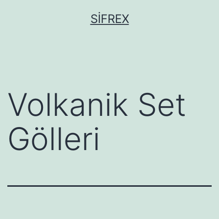
İçeriğe
SIFREX
geç
Volkanik Set
Gölleri