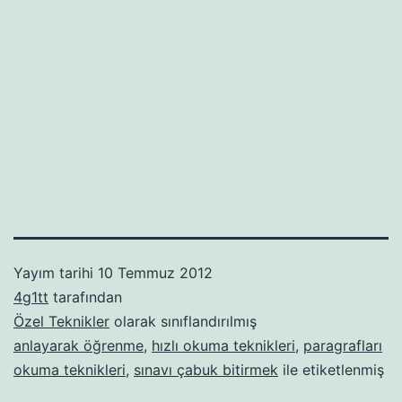
Yayım tarihi
10 Temmuz 2012
4g1tt
tarafından
Özel Teknikler
olarak sınıflandırılmış
anlayarak öğrenme
,
hızlı okuma teknikleri
,
paragrafları
okuma teknikleri
,
sınavı çabuk bitirmek
ile etiketlenmiş