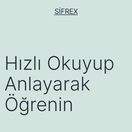
İçeriğe
SIFREX
geç
Hızlı Okuyup
Anlayarak
Öğrenin