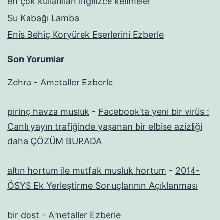
en çok kullanılan ingilizce kelimeler
Su Kabağı Lamba
Enis Behiç Koryürek Eserlerini Ezberle
Son Yorumlar
Zehra
-
Ametaller Ezberle
pirinç havza musluk
-
Facebook’ta yeni bir virüs :
Canlı yayın trafiğinde yaşanan bir elbise azizliği
daha ÇÖZÜM BURADA
altın hortum ile mutfak musluk hortum
-
2014-
ÖSYS Ek Yerleştirme Sonuçlarının Açıklanması
bir dost
-
Ametaller Ezberle