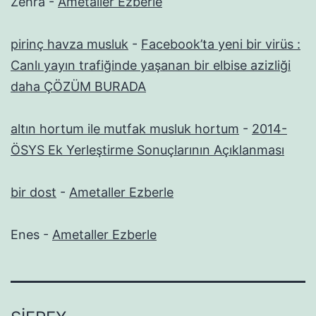
Zehra
-
Ametaller Ezberle
pirinç havza musluk
-
Facebook’ta yeni bir virüs :
Canlı yayın trafiğinde yaşanan bir elbise azizliği
daha ÇÖZÜM BURADA
altın hortum ile mutfak musluk hortum
-
2014-
ÖSYS Ek Yerleştirme Sonuçlarının Açıklanması
bir dost
-
Ametaller Ezberle
Enes
-
Ametaller Ezberle