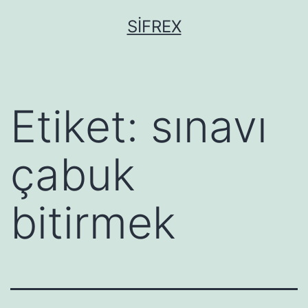
İçeriğe
SIFREX
geç
Etiket:
sınavı
çabuk
bitirmek