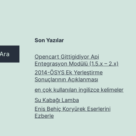
Son Yazılar
Ara
Opencart Gittigidiyor Api
Entegrasyon Modülü (1.5.x – 2.x)
2014-ÖSYS Ek Yerleştirme
Sonuçlarının Açıklanması
en çok kullanılan ingilizce kelimeler
Su Kabağı Lamba
Enis Behiç Koryürek Eserlerini
Ezberle