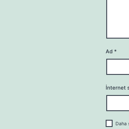
Ad
*
İnternet s
Daha s