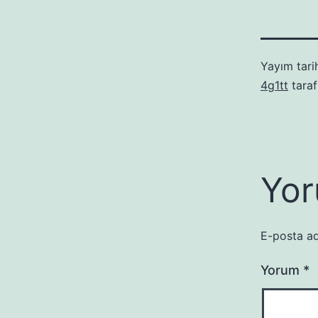
Yayım tari
4g1tt
taraf
Yor
E-posta ad
Yorum
*