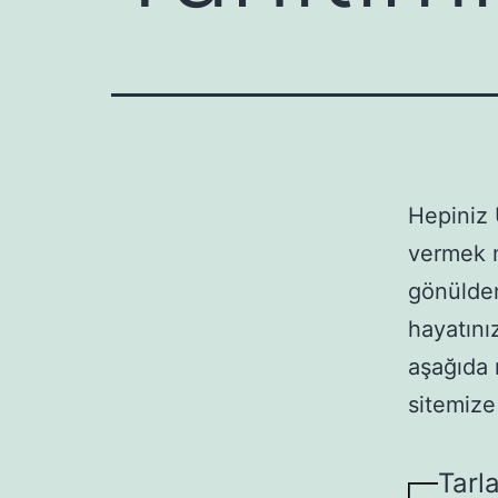
Hepiniz 
vermek m
gönülden
hayatınız
aşağıda 
sitemize
Tarla