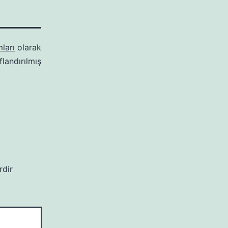
ları
olarak
ıflandırılmış
rdir