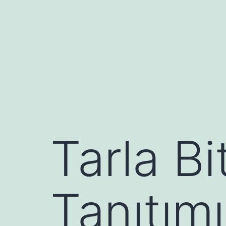
İçeriğe
geç
Tarla Bi
Tanıtımı