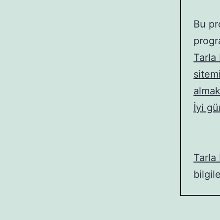
Bu pr
progr
Tarla 
sitem
almak
İyi gü
Tarla 
bilgil