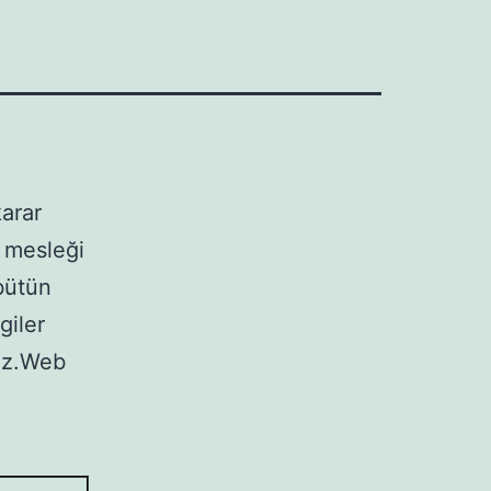
karar
 mesleği
bütün
lgiler
niz.Web