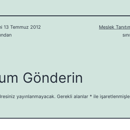
hi
13 Temmuz 2012
Meslek Tanıtım
ından
sın
um Gönderin
resiniz yayınlanmayacak.
Gerekli alanlar
*
ile işaretlenmişle