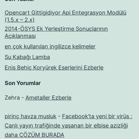
Opencart Gittigidiyor Api Entegrasyon Modülü
(1.5.x – 2.x)
2014-ÖSYS Ek Yerleştirme Sonuçlarının
Açıklanması
en çok kullanılan ingilizce kelimeler
Su Kabağı Lamba
Enis Behiç Koryürek Eserlerini Ezberle
Son Yorumlar
Zehra
-
Ametaller Ezberle
pirinç havza musluk
-
Facebook’ta yeni bir virüs :
Canlı yayın trafiğinde yaşanan bir elbise azizliği
daha ÇÖZÜM BURADA