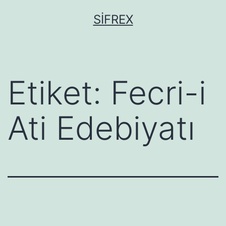
İçeriğe
SIFREX
geç
Etiket:
Fecri-i
Ati Edebiyatı