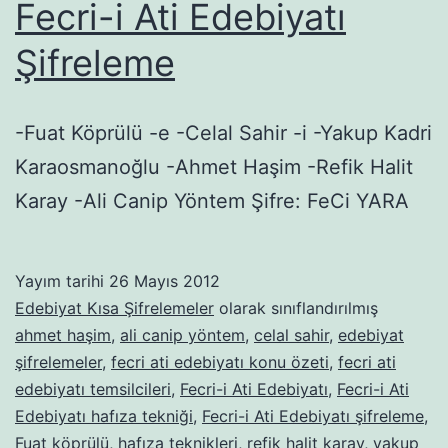
Fecri-i Ati Edebiyatı
Şifreleme
-Fuat Köprülü -e -Celal Sahir -i -Yakup Kadri
Karaosmanoğlu -Ahmet Haşim -Refik Halit
Karay -Ali Canip Yöntem Şifre: FeCi YARA
Yayım tarihi
26 Mayıs 2012
Edebiyat Kısa Şifrelemeler
olarak sınıflandırılmış
ahmet haşim
,
ali canip yöntem
,
celal sahir
,
edebiyat
şifrelemeler
,
fecri ati edebiyatı konu özeti
,
fecri ati
edebiyatı temsilcileri
,
Fecri-i Ati Edebiyatı
,
Fecri-i Ati
Edebiyatı hafıza tekniği
,
Fecri-i Ati Edebiyatı şifreleme
,
Fuat köprülü
,
hafıza teknikleri
,
refik halit karay
,
yakup