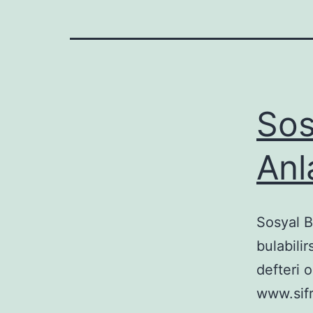
Sos
Anl
Sosyal B
bulabili
defteri o
www.sif