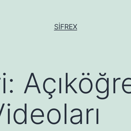
SIFREX
i:
Açıköğr
Videoları