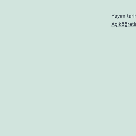
Yayım tari
Açıköğreti