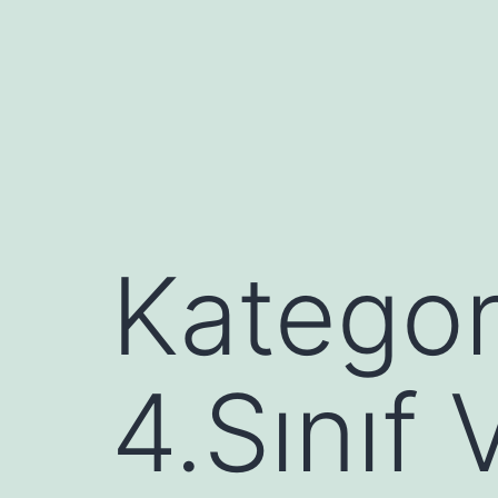
İçeriğe
geç
Kategor
4.Sınıf 