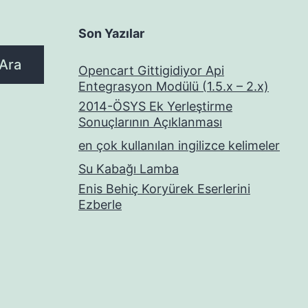
Son Yazılar
Ara
Opencart Gittigidiyor Api
Entegrasyon Modülü (1.5.x – 2.x)
2014-ÖSYS Ek Yerleştirme
Sonuçlarının Açıklanması
en çok kullanılan ingilizce kelimeler
Su Kabağı Lamba
Enis Behiç Koryürek Eserlerini
Ezberle