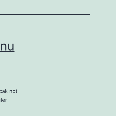
onu
acak not
iler