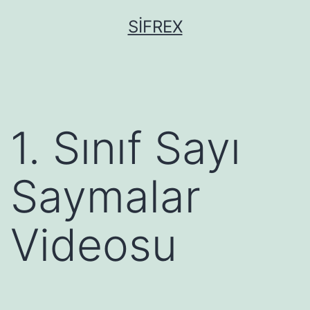
İçeriğe
SIFREX
geç
1. Sınıf Sayı
Saymalar
Videosu