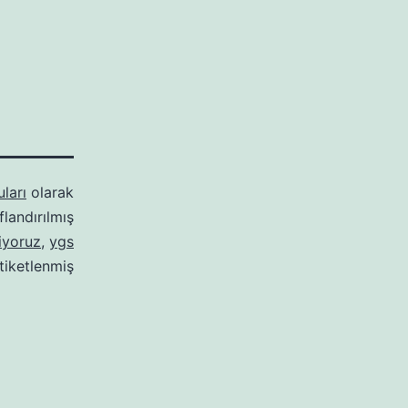
ları
olarak
ıflandırılmış
iyoruz
,
ygs
tiketlenmiş