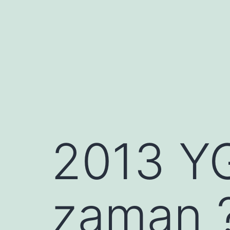
İçeriğe
geç
2013 YG
zaman 