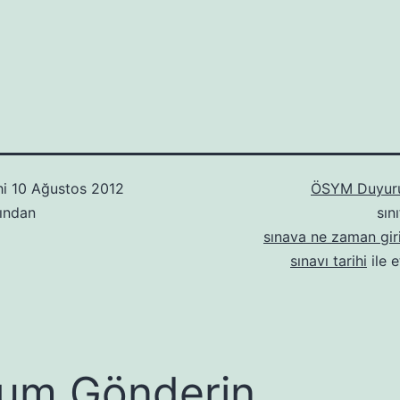
hi
10 Ağustos 2012
ÖSYM Duyuru
ından
sın
sınava ne zaman gir
sınavı tarihi
ile e
um Gönderin