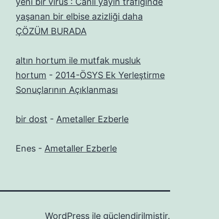
yeni bir virüs : Canlı yayın trafiğinde
yaşanan bir elbise azizliği daha
ÇÖZÜM BURADA
altın hortum ile mutfak musluk
hortum
-
2014-ÖSYS Ek Yerleştirme
Sonuçlarının Açıklanması
bir dost
-
Ametaller Ezberle
Enes
-
Ametaller Ezberle
WordPress
ile güçlendirilmiştir.