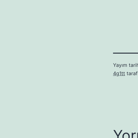
Yayım tari
4g1tt
taraf
Yor