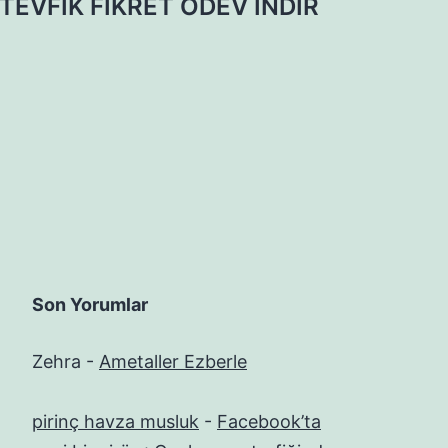
TEVFİK FİKRET ÖDEV İNDİR
Son Yorumlar
Zehra
-
Ametaller Ezberle
pirinç havza musluk
-
Facebook’ta