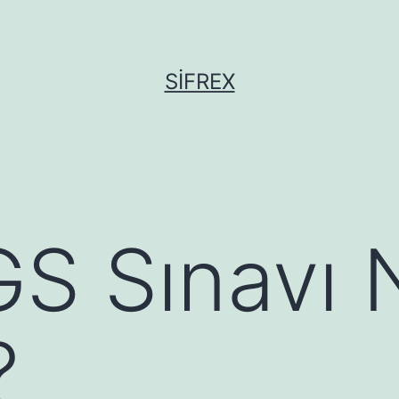
SIFREX
S Sınavı 
?