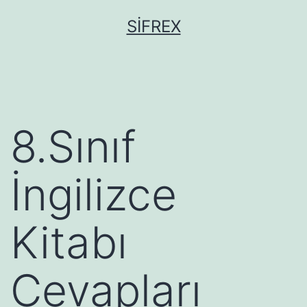
İçeriğe
SIFREX
geç
8.Sınıf
İngilizce
Kitabı
Cevapları