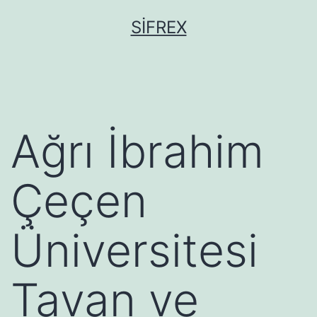
İçeriğe
SIFREX
geç
Ağrı İbrahim
Çeçen
Üniversitesi
Tavan ve