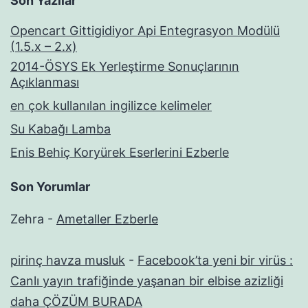
Son Yazılar
Opencart Gittigidiyor Api Entegrasyon Modülü
(1.5.x – 2.x)
2014-ÖSYS Ek Yerleştirme Sonuçlarının
Açıklanması
en çok kullanılan ingilizce kelimeler
Su Kabağı Lamba
Enis Behiç Koryürek Eserlerini Ezberle
Son Yorumlar
Zehra
-
Ametaller Ezberle
pirinç havza musluk
-
Facebook’ta yeni bir virüs :
Canlı yayın trafiğinde yaşanan bir elbise azizliği
daha ÇÖZÜM BURADA