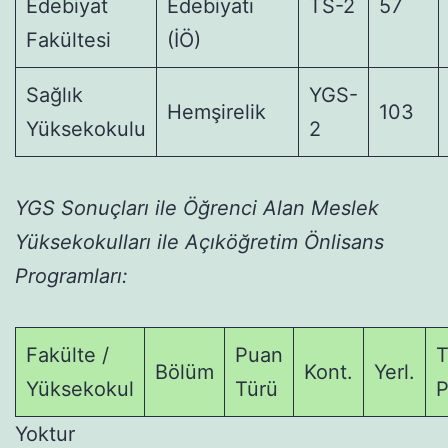
Edebiyat
Edebiyatı
TS-2
57
Fakültesi
(İÖ)
Sağlık
YGS-
Hemşirelik
103
Yüksekokulu
2
YGS Sonuçları ile Öğrenci Alan Meslek
Yüksekokulları ile Açıköğretim Önlisans
Programları:
Fakülte /
Puan
T
Bölüm
Kont.
Yerl.
Yüksekokul
Türü
P
Yoktur