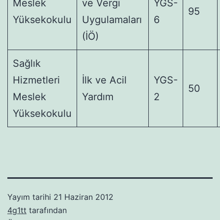
Meslek
ve Vergi
YGS-
95
Yüksekokulu
Uygulamaları
6
(İÖ)
Sağlık
Hizmetleri
İlk ve Acil
YGS-
50
Meslek
Yardım
2
Yüksekokulu
Yayım tarihi
21 Haziran 2012
4g1tt
tarafından