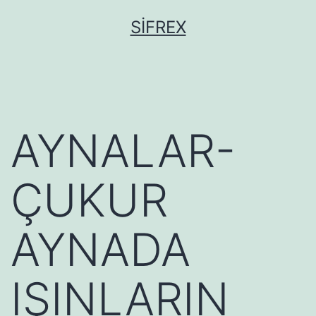
İçeriğe
SIFREX
geç
AYNALAR-
ÇUKUR
AYNADA
IŞINLARIN