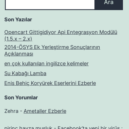
Ara
Son Yazılar
Opencart Gittigidiyor Api Entegrasyon Modülü
(1.5.x – 2.x)
2014-ÖSYS Ek Yerleştirme Sonuçlarının
Açıklanması
en çok kullanılan ingilizce kelimeler
Su Kabağı Lamba
Enis Behiç Koryürek Eserlerini Ezberle
Son Yorumlar
Zehra
-
Ametaller Ezberle
pirinç havza musluk
-
Facebook’ta yeni bir virüs :