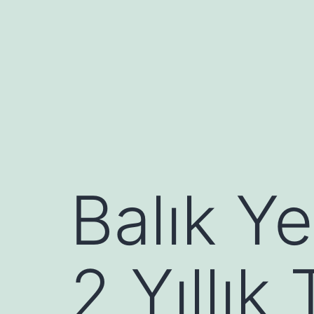
İçeriğe
geç
Balık Ye
2 Yıllı