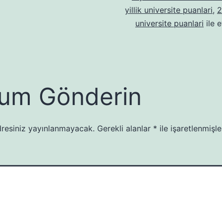
yillik universite puanlari
,
2
universite puanlari
ile e
um Gönderin
resiniz yayınlanmayacak.
Gerekli alanlar
*
ile işaretlenmişle