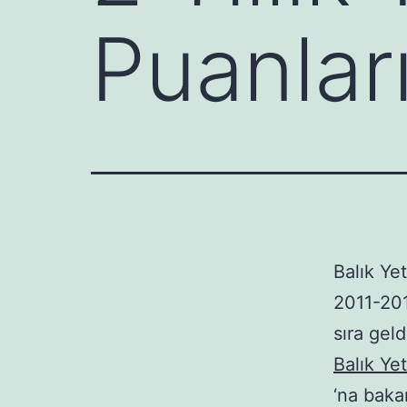
Puanlar
Balık Yet
2011-201
sıra gel
Balık Yet
‘na bakar