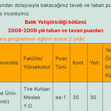
ndan dolayısıyla bakacağınız tavab ve taban pu
e inceleyiniz.
Balık Yetiştiriciliği bölümü
2008-2009 yılı taban ve tavan puanları
ans programının eğitim süresi 2 yıldır.
Ye
Fakülte/
Puan
Ön
iversite
Kont.
Yerl.
Yüksekokul
Türü
E
K
Tire Kutsan
e Üniv.
Meslek
ea-1
30
30
zmir)
Y.O.