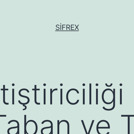
SIFREX
tiştiricili
k Taban ve 