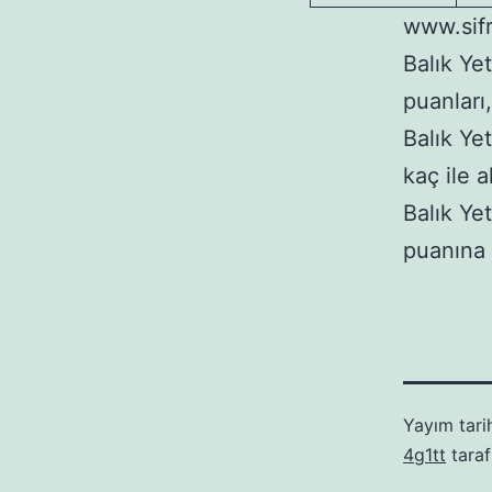
www.sifr
Balık Yet
puanları,
Balık Yet
kaç ile a
Balık Yet
puanına
Yayım tari
4g1tt
taraf