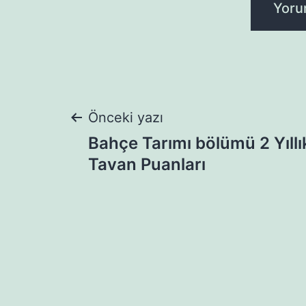
Yazı
Önceki yazı
Bahçe Tarımı bölümü 2 Yıll
gezinmesi
Tavan Puanları