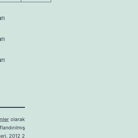
rı
rı
rı
ümler
olarak
ıflandırılmış
eri
,
2012 2