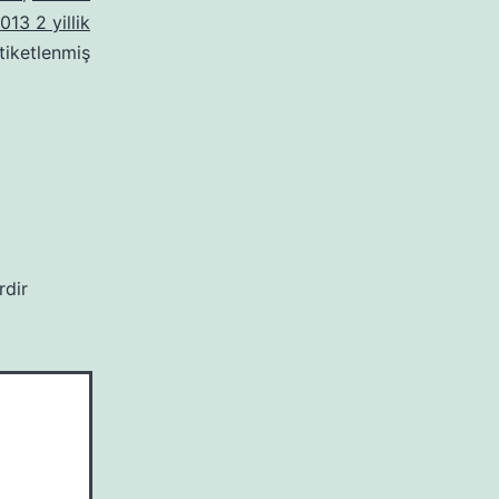
013 2 yillik
tiketlenmiş
rdir