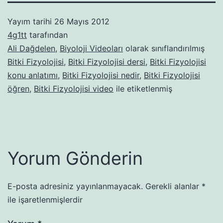
Yayım tarihi
26 Mayıs 2012
4g1tt
tarafından
Ali Dağdelen
,
Biyoloji Videoları
olarak sınıflandırılmış
Bitki Fizyolojisi
,
Bitki Fizyolojisi dersi
,
Bitki Fizyolojisi
konu anlatımı
,
Bitki Fizyolojisi nedir
,
Bitki Fizyolojisi
öğren
,
Bitki Fizyolojisi video
ile etiketlenmiş
Yorum Gönderin
E-posta adresiniz yayınlanmayacak.
Gerekli alanlar
*
ile işaretlenmişlerdir