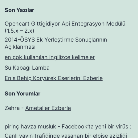
Son Yazılar
Opencart Gittigidiyor Api Entegrasyon Modülü
(1.5.x – 2.x)
2014-ÖSYS Ek Yerleştirme Sonuçlarının
Açıklanması
en çok kullanılan ingilizce kelimeler
Su Kabağı Lamba
Enis Behiç Koryürek Eserlerini Ezberle
Son Yorumlar
Zehra
-
Ametaller Ezberle
pirinç havza musluk
-
Facebook’ta yeni bir virüs :
Canlı yayın trafiğinde yaşanan bir elbise azizliği