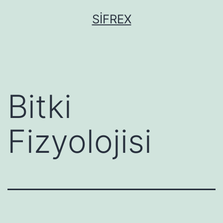
İçeriğe
SIFREX
geç
Bitki
Fizyolojisi