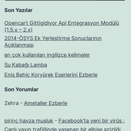
Son Yazılar
Opencart Gittigidiyor Api Entegrasyon Modülü
(1.5.x – 2.x)
2014-ÖSYS Ek Yerleştirme Sonuçlarının
Açıklanması
en çok kullanılan ingilizce kelimeler
Su Kabağı Lamba
Enis Behiç Koryürek Eserlerini Ezberle
Son Yorumlar
Zehra
-
Ametaller Ezberle
pirinç havza musluk
-
Facebook’ta yeni bir virüs :
Canlı yayın trafiğinde yaşanan bir elbise azizliği