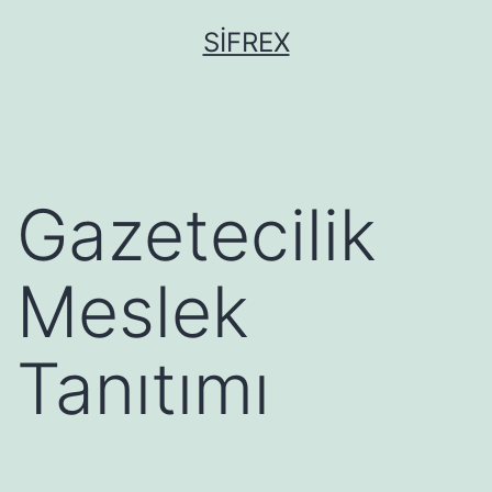
İçeriğe
SIFREX
geç
Gazetecilik
Meslek
Tanıtımı