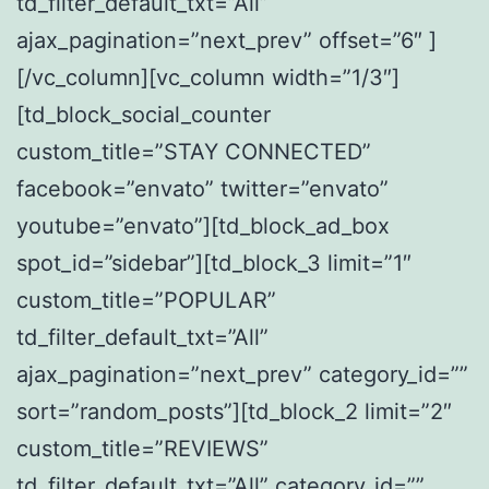
td_filter_default_txt=”All”
ajax_pagination=”next_prev” offset=”6″ ]
[/vc_column][vc_column width=”1/3″]
[td_block_social_counter
custom_title=”STAY CONNECTED”
facebook=”envato” twitter=”envato”
youtube=”envato”][td_block_ad_box
spot_id=”sidebar”][td_block_3 limit=”1″
custom_title=”POPULAR”
td_filter_default_txt=”All”
ajax_pagination=”next_prev” category_id=””
sort=”random_posts”][td_block_2 limit=”2″
custom_title=”REVIEWS”
td_filter_default_txt=”All” category_id=””