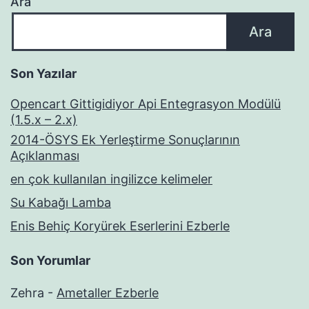
Ara
Ara
Son Yazılar
Opencart Gittigidiyor Api Entegrasyon Modülü
(1.5.x – 2.x)
2014-ÖSYS Ek Yerleştirme Sonuçlarının
Açıklanması
en çok kullanılan ingilizce kelimeler
Su Kabağı Lamba
Enis Behiç Koryürek Eserlerini Ezberle
Son Yorumlar
Zehra
-
Ametaller Ezberle