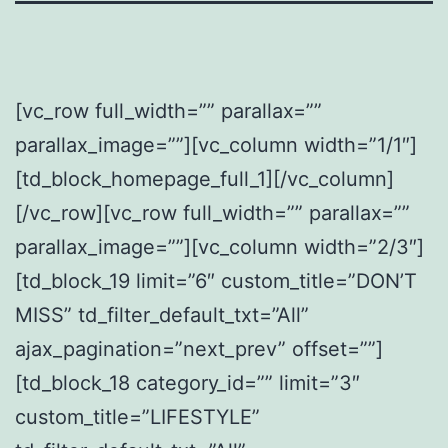
[vc_row full_width=”” parallax=””
parallax_image=””][vc_column width=”1/1″]
[td_block_homepage_full_1][/vc_column]
[/vc_row][vc_row full_width=”” parallax=””
parallax_image=””][vc_column width=”2/3″]
[td_block_19 limit=”6″ custom_title=”DON’T
MISS” td_filter_default_txt=”All”
ajax_pagination=”next_prev” offset=””]
[td_block_18 category_id=”” limit=”3″
custom_title=”LIFESTYLE”