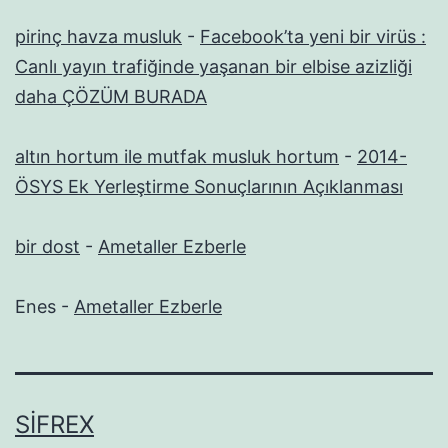
pirinç havza musluk
-
Facebook’ta yeni bir virüs :
Canlı yayın trafiğinde yaşanan bir elbise azizliği
daha ÇÖZÜM BURADA
altın hortum ile mutfak musluk hortum
-
2014-
ÖSYS Ek Yerleştirme Sonuçlarının Açıklanması
bir dost
-
Ametaller Ezberle
Enes
-
Ametaller Ezberle
SIFREX