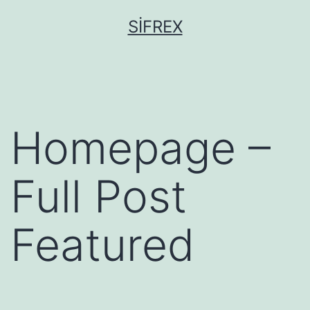
İçeriğe
SIFREX
geç
Homepage –
Full Post
Featured