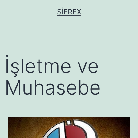
İçeriğe
SIFREX
geç
İşletme ve
Muhasebe