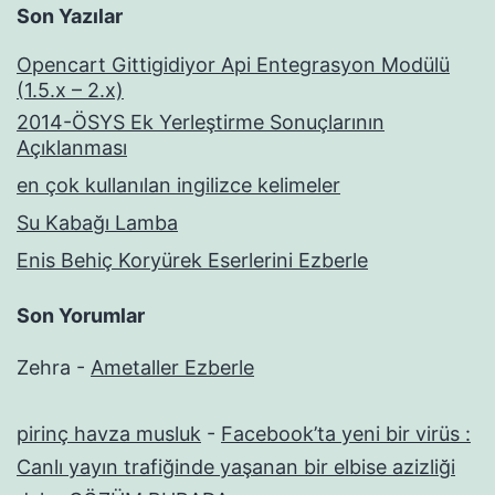
Son Yazılar
Opencart Gittigidiyor Api Entegrasyon Modülü
(1.5.x – 2.x)
2014-ÖSYS Ek Yerleştirme Sonuçlarının
Açıklanması
en çok kullanılan ingilizce kelimeler
Su Kabağı Lamba
Enis Behiç Koryürek Eserlerini Ezberle
Son Yorumlar
Zehra
-
Ametaller Ezberle
pirinç havza musluk
-
Facebook’ta yeni bir virüs :
Canlı yayın trafiğinde yaşanan bir elbise azizliği