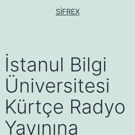
İçeriğe
SIFREX
geç
İstanul Bilgi
Üniversitesi
Kürtçe Radyo
Yayınına