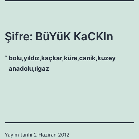
Şifre: BüYüK KaCKIn
bolu,yıldız,kaçkar,küre,canik,kuzey
anadolu,ılgaz
Yayım tarihi
2 Haziran 2012