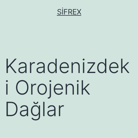
İçeriğe
SIFREX
geç
Karadenizdek
i Orojenik
Dağlar